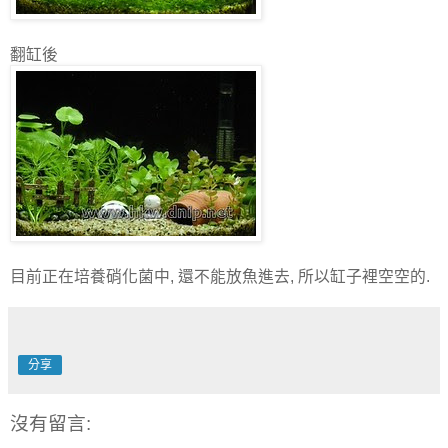
翻缸後
目前正在培養硝化菌中, 還不能放魚進去, 所以缸子裡空空的.
分享
沒有留言: