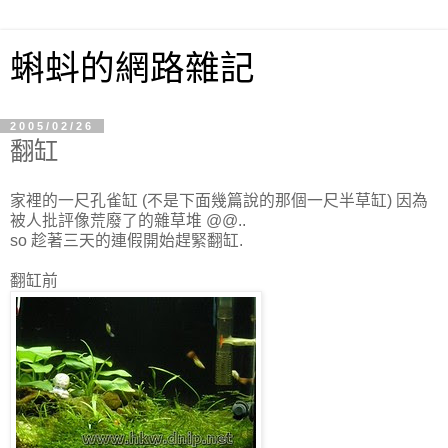
蝌蚪的網路雜記
2005/02/26
翻缸
家裡的一尺孔雀缸 (不是下面幾篇說的那個一尺半草缸) 因為
被人批評像荒廢了的雜草堆 @@..
so 趁著三天的連假開始趕緊翻缸.
翻缸前