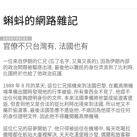
蝌蚪的網路雜記
2005/05/25
官僚不只台灣有, 法國也有
一位來自伊朗的仁兄 (忘了名字, 又臭又長的), 因為伊朗內部
的政治問題被驅逐出境, 最後他以難民的身份流浪到了比利時,
比國終於也給了他政治庇護.
1988 年 8 月的某天, 這位仁兄搭機來到法國巴黎, 在戴高樂機
場準備出關時發現他的行李被偷, 所有東西全不見了, 他提不
出任何能夠證明身份的文件, 本來法國準備將他當成偷渡客遣
返. 但查到他又是合法的從比利時出境來到法國, 所以他又不
屬於偷渡客, 最後法國答應不遣返他, 不過因為他提不出任何
的身份證明文件, 因此他不得離開戴高樂機場.
這位仁兄的惡夢開始了, 他只得被迫住在機場中, 每天吃喝拉
撒睡都在航站大廈裡解決, 天天吃漢堡睡沙發, 偶爾和旅客聊