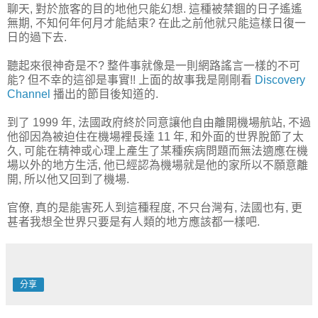
聊天, 對於旅客的目的地他只能幻想. 這種被禁錮的日子遙遙
無期, 不知何年何月才能結束? 在此之前他就只能這樣日復一
日的過下去.
聽起來很神奇是不? 整件事就像是一則網路謠言一樣的不可
能? 但不幸的這卻是事實!! 上面的故事我是剛剛看
Discovery
Channel
播出的節目後知道的.
到了 1999 年, 法國政府終於同意讓他自由離開機場航站, 不過
他卻因為被迫住在機場裡長達 11 年, 和外面的世界脫節了太
久, 可能在精神或心理上產生了某種疾病問題而無法適應在機
場以外的地方生活, 他已經認為機場就是他的家所以不願意離
開, 所以他又回到了機場.
官僚, 真的是能害死人到這種程度, 不只台灣有, 法國也有, 更
甚者我想全世界只要是有人類的地方應該都一樣吧.
分享