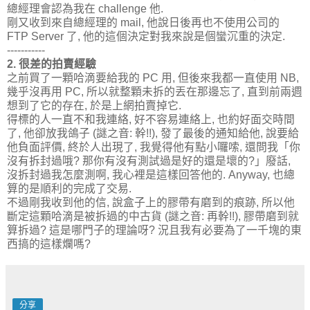
總經理會認為我在 challenge 他.
剛又收到來自總經理的 mail, 他說日後再也不使用公司的
FTP Server 了, 他的這個決定對我來說是個蠻沉重的決定.
-----------
2. 很差的拍賣經驗
之前買了一顆哈滴要給我的 PC 用, 但後來我都一直使用 NB,
幾乎沒再用 PC, 所以就整顆未拆的丟在那邊忘了, 直到前兩週
想到了它的存在, 於是上網拍賣掉它.
得標的人一直不和我連絡, 好不容易連絡上, 也約好面交時間
了, 他卻放我鴿子 (謎之音: 幹!!), 發了最後的通知給他, 說要給
他負面評價, 終於人出現了, 我覺得他有點小囉嗦, 還問我「你
沒有拆封過哦? 那你有沒有測試過是好的還是壞的?」廢話,
沒拆封過我怎麼測啊, 我心裡是這樣回答他的. Anyway, 也總
算的是順利的完成了交易.
不過剛我收到他的信, 說盒子上的膠帶有磨到的痕跡, 所以他
斷定這顆哈滴是被拆過的中古貨 (謎之音: 再幹!!), 膠帶磨到就
算拆過? 這是哪門子的理論呀? 況且我有必要為了一千塊的東
西搞的這樣爛嗎?
分享