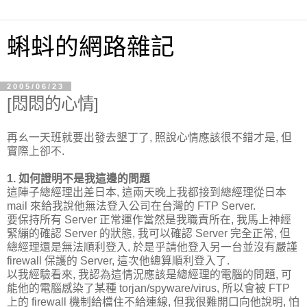
蝌蚪的網路雜記
2005/06/23
[悶悶的心情]
再ㄠ一天班就要出發去墾丁了, 照說心情應該很不錯才是, 但
實際上卻不.
1. 如何證明不是我這邊的問題
這陣子總經理出差日本, 這兩天晚上我都接到總經理從日本
mail 來給我說他無法登入公司在台灣的 FTP Server.
要保持所有 Server 正常運作當然是我職責所在, 我馬上神經
緊繃的確認 Server 的狀態, 我可以確認 Server 完全正常, 但
總經理還是無法順利登入, 於是乎請他登入另一台並沒有嚴謹
firewall 保護的 Server, 這次他總算順利登入了.
以我經驗看來, 我認為這情況應該是總經理的電腦的問題, 可
能他的電腦感染了某種 torjan/spyware/virus, 所以會被 FTP
上的 firewall 機制給檔住不給連線, 但我很難開口向他說明, 怕