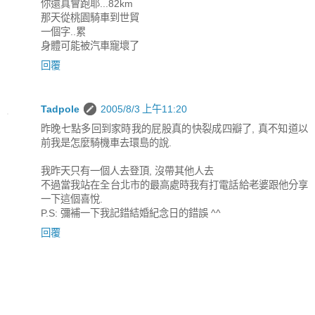
你還真會跑耶...82km
那天從桃園騎車到世貿
一個字..累
身體可能被汽車寵壞了
回覆
Tadpole
2005/8/3 上午11:20
昨晚七點多回到家時我的屁股真的快裂成四瓣了, 真不知道以
前我是怎麼騎機車去環島的說.
我昨天只有一個人去登頂, 沒帶其他人去
不過當我站在全台北市的最高處時我有打電話給老婆跟他分享
一下這個喜悅.
P.S: 彌補一下我記錯結婚紀念日的錯誤 ^^
回覆