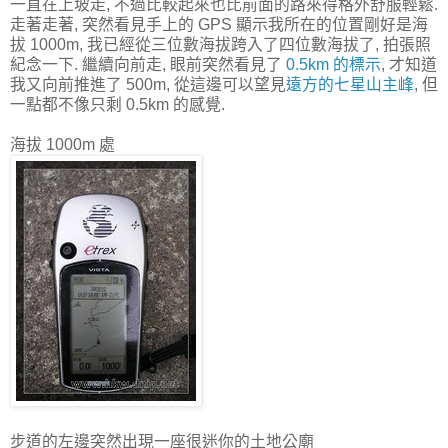
一直在上坡走, 不過比較起來也比前面的路來得格外舒服輕鬆.
走著走著, 突然看見手上的 GPS 顯示我所在的位置剛好是海
拔 1000m, 我已經從三位數海拔跨入了四位數海拔了, 拍張照
紀念一下. 繼續向前走, 眼前突然看見了
0.5km 的標示
, 才知道
我又向前推進了 500m, 從這邊可以望見
遠方的七星山主峰
, 但
一點都不像只剩 0.5km 的感覺.
海拔 1000m 處
步道的左邊突然出現一座很迷你的土地公廟