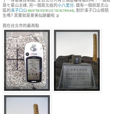
了一等衛星控制點, 全台北市只有三個這種等級的咧：一個就
是七星山主峰, 另一個是北投的
小八里分
, 還有一個就是文山
區的
溪子口山
, 對於溪子口山很陌
(N24°59.537/E121°32.917/H144)
生嗎? 其實就是景美仙跡巖啦 :p
我在台北市的最高點