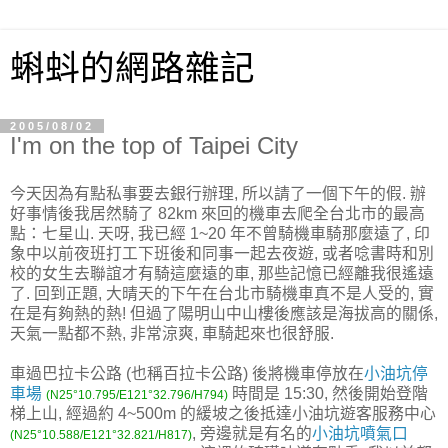
蝌蚪的網路雜記
2005/08/02
I'm on the top of Taipei City
今天因為有點私事要去銀行辦理, 所以請了一個下午的假. 辦
好事情後我居然騎了 82km 來回的機車去爬全台北市的最高
點：七星山. 天呀, 我已經 1~20 年不曾騎機車騎那麼遠了, 印
象中以前夜班打工下班後和同事一起去夜遊, 或者唸書時和別
校的女生去聯誼才有騎這麼遠的車, 那些記憶已經離我很遙遠
了. 回到正題, 大晴天的下午在台北市騎機車真不是人受的, 實
在是有夠熱的熱! 但過了陽明山中山樓後應該是海拔高的關係,
天氣一點都不熱, 非常涼爽, 車騎起來也很舒服.
車過巴拉卡公路 (也稱百拉卡公路) 後將機車停放在
小油坑停
車場
時間是 15:30, 然後開始登階
(N25°10.795/E121°32.796/H794)
梯上山, 經過約 4~500m 的緩坡之後抵達小油坑遊客服務中心
, 旁邊就是有名的
小油坑噴氣口
(N25°10.588/E121°32.821/H817)