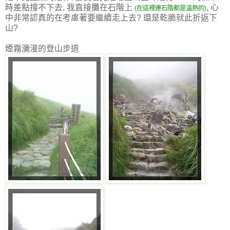
時差點撐不下去, 我直接攤在石階上
, 心
(在這裡連石階都是溫熱的)
中非常認真的在考慮著要繼續走上去? 還是乾脆就此折返下
山?
煙霧瀰漫的登山步道