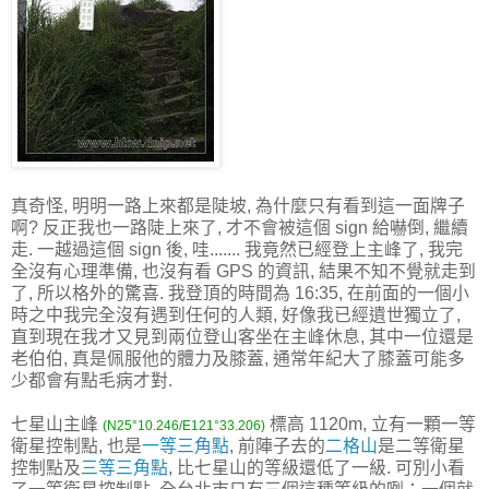
真奇怪, 明明一路上來都是陡坡, 為什麼只有看到這一面牌子
啊? 反正我也一路陡上來了, 才不會被這個 sign 給嚇倒, 繼續
走. 一越過這個 sign 後, 哇....... 我竟然已經登上主峰了, 我完
全沒有心理準備, 也沒有看 GPS 的資訊, 結果不知不覺就走到
了, 所以格外的驚喜. 我登頂的時間為 16:35, 在前面的一個小
時之中我完全沒有遇到任何的人類, 好像我已經遺世獨立了,
直到現在我才又見到兩位登山客坐在主峰休息, 其中一位還是
老伯伯, 真是佩服他的體力及膝蓋, 通常年紀大了膝蓋可能多
少都會有點毛病才對.
七星山主峰
標高 1120m, 立有一顆一等
(N25°10.246/E121°33.206)
衛星控制點, 也是
一等三角點
, 前陣子去的
二格山
是二等衛星
控制點及
三等三角點
, 比七星山的等級還低了一級. 可別小看