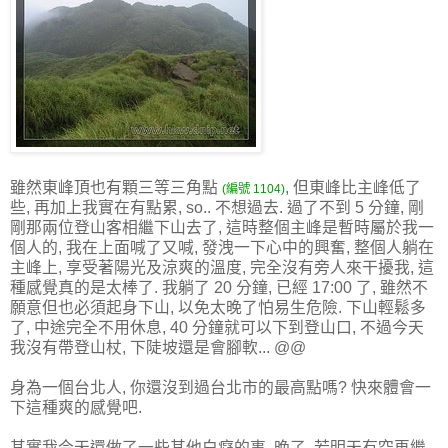
雖然東峰頂也有顆三等三角點
, 但東峰比主峰低了
(編號 1104)
些, 再加上我實在有點累, so.. 不想過去. 過了不到 5 分鐘, 剛
剛那兩位登山客相繼下山去了, 這時整個主峰是暫時屬於我一
個人的, 我在上面喊了又喊, 發洩一下心中的興奮, 整個人躺在
主峰上, 享受著陽光及涼爽的溫度, 完全沒有旁人來干擾我, 這
種感覺真的是太棒了. 我躺了 20 分鐘, 已經 17:00 了, 雖然不
願意但也必須起身下山, 以免太晚了怕易生危險. 下山輕鬆多
了, 中途完全不用休息, 40 分鐘就可以下到登山口, 不過今天
我沒有帶登山杖, 下陡坡還是會腳軟... @@
身為一個台北人, 你還沒到過台北市的最高點嗎? 快來體會一
下這種爽的感覺吧.
其實我今天還做了一些其他白癡的事, 晚了, 若明天有空再繼