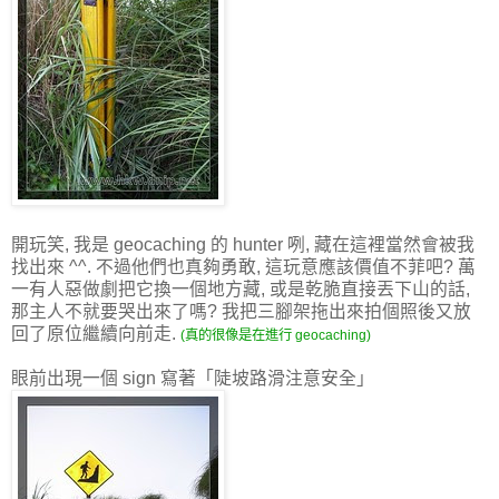
開玩笑, 我是 geocaching 的 hunter 咧, 藏在這裡當然會被我
找出來 ^^. 不過他們也真夠勇敢, 這玩意應該價值不菲吧? 萬
一有人惡做劇把它換一個地方藏, 或是乾脆直接丟下山的話,
那主人不就要哭出來了嗎? 我把三腳架拖出來拍個照後又放
回了原位繼續向前走.
(真的很像是在進行 geocaching)
眼前出現一個 sign 寫著「陡坡路滑注意安全」