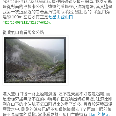
, 這裡的硫磺味道有點重. 我以前都
(N25°10.544/E121°32.852/H816)
是從對面的巴拉卡公路上遠遠的看過來小油坑這邊, 其實這是
我第一次這麼近的看著蒸汽從地底噴出, 蠻壯觀的. 噴氣口旁
邊約 100m 左右才真正是
七星山登山口
.
(N25°10.608/E121°32.857/H816)
從噴氣口俯看陽金公路
進入登山口後一路上煙霧瀰漫, 這不是天氣不好或是起霧, 而
是階梯旁邊無所不在的小噴氣孔正在噴出硫磺氣體, 味道比剛
剛在山下的小油坑噴氣口附近來的重了許多, 置身於這種高溫
煙霧之中, 剛剛的涼爽已經不知道跑道哪去了? 再加上眼前總
是不見盡頭的階梯, 當我看見離七星山主峰還有
1km 的標示