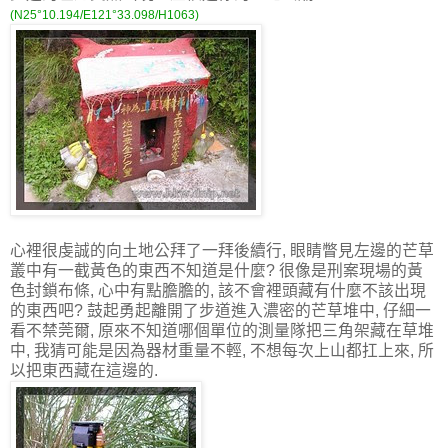
(N25°10.194/E121°33.098/H1063)
心裡很虔誠的向土地公拜了一拜後續行, 眼睛瞥見左邊的芒草
叢中有一截黃色的東西不知道是什麼? 很像是刑案現場的黃
色封鎖布條, 心中有點膽膽的, 該不會裡頭藏有什麼不該出現
的東西吧? 鼓起勇起離開了步道進入濃密的芒草堆中, 仔細一
看不禁莞爾, 原來不知道哪個單位的測量隊把三角架藏在草堆
中, 我猜可能是因為器材重量不輕, 不想每次上山都扛上來, 所
以把東西藏在這邊的.