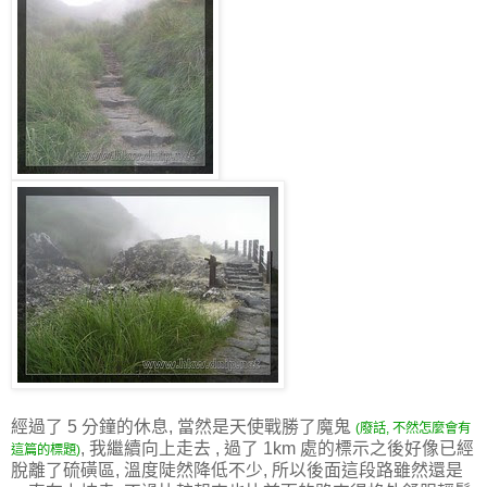
經過了 5 分鐘的休息, 當然是天使戰勝了魔鬼
(廢話, 不然怎麼會有
, 我繼續向上走去 , 過了 1km 處的標示之後好像已經
這篇的標題)
脫離了硫磺區, 溫度陡然降低不少, 所以後面這段路雖然還是