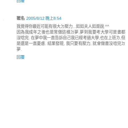
回覆
匿名
2005/8/12 晚上8:54
我覺得你最近可能有很大ㄉ壓力...如如夫人如是說 ^^
因為我成年之後也是常做這樣ㄉ夢,夢到我要考大學可是書都
沒唸完. 在夢中我一直告訴自己我已經考過大學,也在上班ㄌ,但
是還是一直憂慮. 結果發現, 我只要有壓力, 就會做書沒唸完ㄉ
夢.
回覆