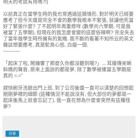
明天的考試有用嗎?!)
以前真正在當學生時的我也常遇過這類情形, 對於明天已經要
應考了但今天還是完全不會的數學我根本不緊張, 就讓他死當
好了緊張什麼? 了不起明年再重修咩 (數學共六學期, 可是我
被當了五學期), 但現在的我怎麼會變的這麼俗辣啊? 完全失去
了當年做學生時所擁有的氣魄. 我不斷的看著不知所云的英文
雜誌想要應考, 真是駝鳥心態, 白癡一個.
-----------
「起床了啦, 鬧鐘響了那麼久你都沒聽到哦?」... 耳邊傳來蝌
蚪媽的聲音, 原來上面說的都是夢, 除了數學被連當五學期是
真的 =.="
趕快刷牙洗臉出門上班, 到了公司後還一直可以清楚的回想起
剛剛夢裡的細節 (這種情況不能說沒有, 但大部份的夢都是一
起床後馬上就會忘記了), 我一直在想為什麼會突然有這種怪
夢?
分享