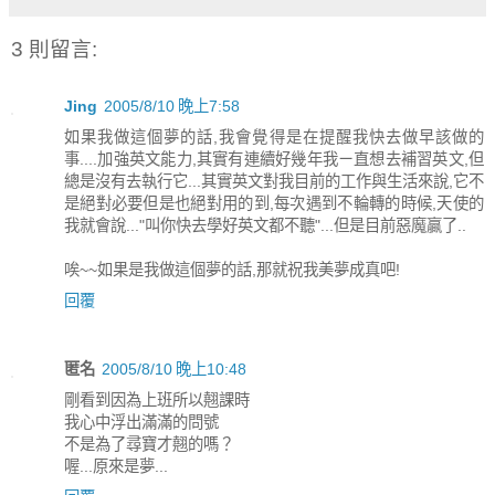
3 則留言:
Jing
2005/8/10 晚上7:58
如果我做這個夢的話,我會覺得是在提醒我快去做早該做的
事....加強英文能力,其實有連續好幾年我ㄧ直想去補習英文,但
總是沒有去執行它...其實英文對我目前的工作與生活來說,它不
是絕對必要但是也絕對用的到,每次遇到不輪轉的時候,天使的
我就會說..."叫你快去學好英文都不聽"...但是目前惡魔贏了..
唉~~如果是我做這個夢的話,那就祝我美夢成真吧!
回覆
匿名
2005/8/10 晚上10:48
剛看到因為上班所以翹課時
我心中浮出滿滿的問號
不是為了尋寶才翹的嗎？
喔...原來是夢...