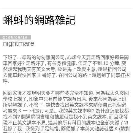
蝌蚪的網路雜記
2005/08/10
nightmare
下班了... 準時的匆匆離開公司, 心想今天要走路回家好還是開
車回家好? 走路好了, 有益身體健康. 但走了不到 10 分鐘, 突
然想起我明天有英文大考, 於是馬上改變主意, 還是折回公司
去開車趕快回家 K 書好了. 在回公司的路上還遇到了同事打招
呼.
回到家後才發現明天要考哪些我完全不知道, 因為我太久沒回
學校上課了, 印象中只有前幾堂課有出席, 後來都因為要上班
所以翹課了. 不管了, 趕快去找出英文課本來隨便自己抓個必
考題來 K 一下也好, 可是... 我的英文課本咧? 為什麼怎麼找都
找不到? 翻遍房間書櫃和抽屜就是找不到英文課本, 而且我發
現不止英文課本不見, 連其他所有科目的課本也全部失蹤了?!
我慘了我.. 我慌到手足無措, 隨便抓了本英文雜誌就猛 K (這對