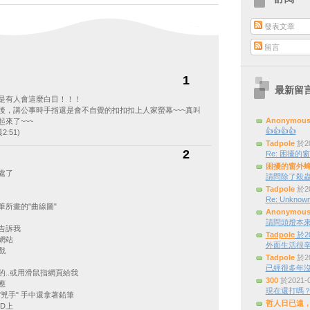
發表文章
留言
1
最新留
是有人會這麼白目！！！
後，講公事時手指還是會不自覺的扣扣扣上人家螢幕~~~真叫
Anonymou
來了~~~
👍👍👍👍
2:51)
Tadpole
於20
2
Re: 困擾的窗外
困擾的窗外
處了
請問除了殺蟲
Tadpole
於20
Re: Unknown
筆所畫的"曲線圖"
Anonymou
請問頭燈本來是三
告訴我
Tadpole
於20
網站
外面生活很辛
戲
Tadpole
於20
已經很多年
的..或用滑鼠指網頁給我
300
於2021-
應
現在還打嗎
兇手" 手中還拿著鉛筆
哲人日已遠
D上