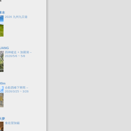
事本
2026 九州九日遊
HUANG
四神縱走 + 加羅湖 --
2026/5/6 ~ 5/8
00m
合歡西峰下華岡 --
2026/3/25 ~ 3/26
大夢
食在望加錫