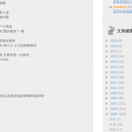
妳真是個好
個圖.
jasbeing
於2
請問分析儀還
 陳 x 諺...
慘叫聲
手"小男孩
文章總
的"愛的教育"一番
►
2019
(6)
皮擦去擦掉
的 很小心 小力的稍微擦掉
►
2018
(5)
►
2017
(7)
後 又要再買一台新的
►
2016
(10)
6:54)
►
2015
(51)
►
2014
(34)
►
2013
(42)
►
2012
(49)
►
2011
(54)
►
2010
(65)
►
2009
(67)
廣告以及無意義的夢囈會被砍哦~
►
2008
(85)
►
2007
(101)
►
2006
(112)
▼
2005
(150)
12月
(7)
11月
(10)
10月
(17)