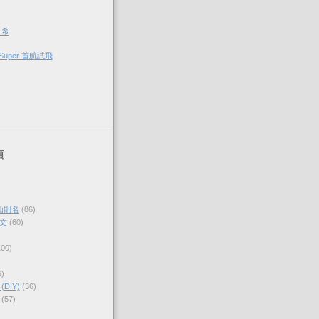
希希
Super 首航試飛
類
仙則名
(86)
文
(60)
100)
6)
DIY)
(36)
(57)