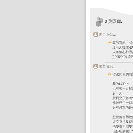
2 則回應:
匿名 提到...
真的真的！就
還有人提醒過
人整個心都揪起
(2005/9/29 凌晨
匿名 提到...
你說到我的痛
我的LCD上
也有著一道鉛
有一天
寶貝兒子急著
他發現了一個
是有恐龍的遊
想說他會用說
還沒來得及反
他便舉起那隻"
很仔細的在LC