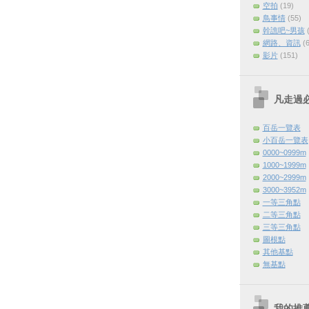
空拍
(19)
鳥事情
(55)
幹譙吧~男孩
網路、資訊
(
影片
(151)
凡走過
百岳一覽表
小百岳一覽表
0000~0999m
1000~1999m
2000~2999m
3000~3952m
一等三角點
二等三角點
三等三角點
圖根點
其他基點
無基點
我的推