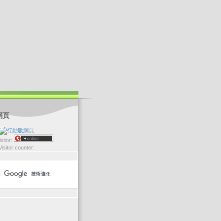
網頁
sitor:
Visitor counter: