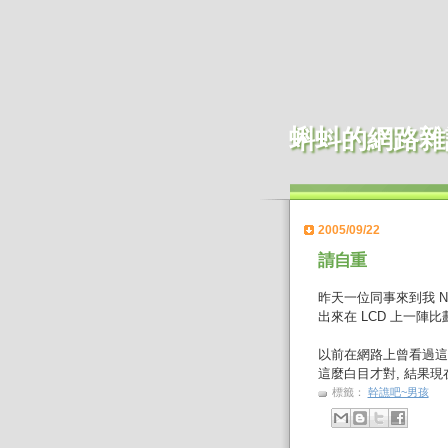
蝌蚪的網路雜
2005/09/22
請自重
昨天一位同事來到我 No
出來在 LCD 上一陣比劃
以前在網路上曾看過這
這麼白目才對, 結果現
標籤：
幹譙吧~男孩