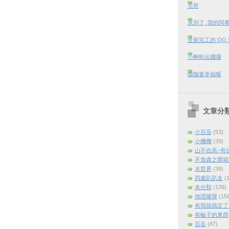
元宵
永別了, 我的阿
全新完工的 QQ 
小蝌蚪出國囉
咖咖要幸福喔
文章分
小百岳
(53)
小機機
(39)
山不在高~有
不負責之開箱
水世界
(38)
四處趴趴走
(
未分類
(139)
地理藏寶
(15
有我就搞定了 (
有輪子的東西
百岳
(87)