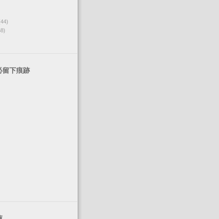
(44)
68)
必留下痕跡
薦