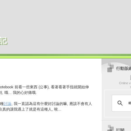
記
行動版
Online vi
tebook 前看一些東西 (公事), 看著看著手指就開始伸
, 哦... 我的心好痛哦.
種
討論
, 我一直認為這有什麼好討論的嘛, 應該不會有人
在真的讓我遇上了就是有這種人, 唉...
訂閱