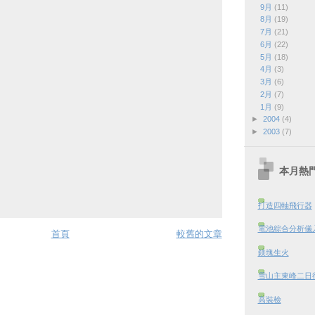
9月
(11)
8月
(19)
7月
(21)
6月
(22)
5月
(18)
4月
(3)
3月
(6)
2月
(7)
1月
(9)
►
2004
(4)
►
2003
(7)
本月熱
打造四軸飛行器
電池綜合分析儀
首頁
較舊的文章
鎂塊生火
雪山主東峰二日行 
高裝檢