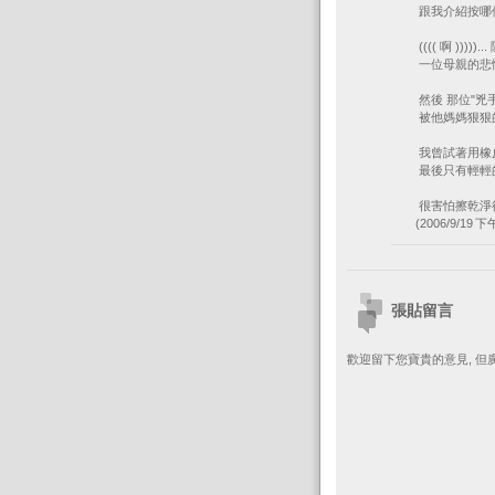
跟我介紹按哪
(((( 啊 )))))...
一位母親的悲
然後 那位"兇
被他媽媽狠狠
我曾試著用橡
最後只有輕輕
很害怕擦乾淨
(2006/9/19 下午
張貼留言
歡迎留下您寶貴的意見, 但