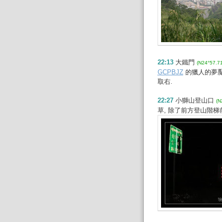
22:13
大鐵門
(N24°57.7
GCPBJZ
的獵人的夢魘,
取右.
22:27
小獅山登山口
(N
草, 除了前方登山階梯