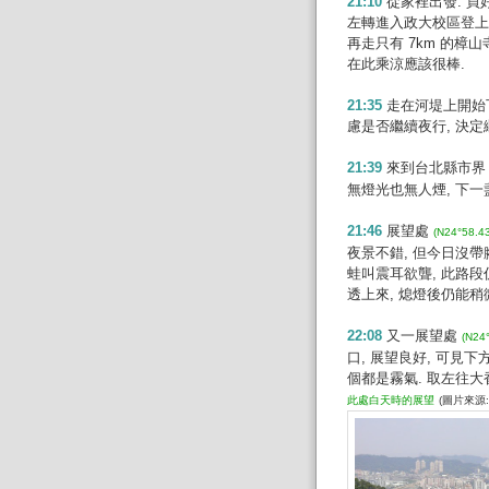
21:10
從家裡出發. 買
左轉進入政大校區登上樟
再走只有 7km 的樟
在此乘涼應該很棒.
21:35
走在河堤上開始下
慮是否繼續夜行, 決定
21:39
來到台北縣市
無燈光也無人煙, 下一盞
21:46
展望處
(N24°58.4
夜景不錯, 但今日沒帶
蛙叫震耳欲聾, 此路
透上來, 熄燈後仍能稍
22:08
又一展望處
(N24
口, 展望良好, 可見
個都是霧氣. 取左往大香
此處白天時的展望
(圖片來源