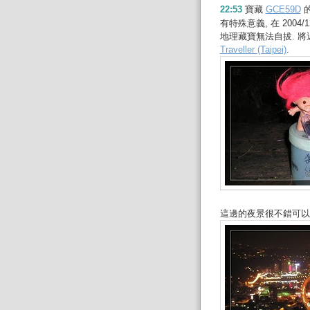
22:53
寶藏
GCE59D
有特殊意義, 在 2004/1
地理藏寶無法自拔. 
Traveller (Taipei)
.
這邊的夜景很不錯可以俯