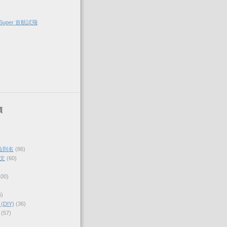
Super 首航試飛
類
仙則名
(86)
文
(60)
100)
6)
DIY)
(36)
(57)