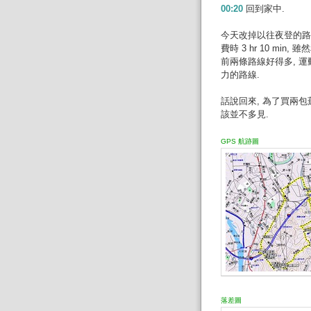
00:20
回到家中.
今天改掉以往夜登的路線
費時 3 hr 10 min,
前兩條路線好得多, 
力的路線.
話說回來, 為了買兩包菸
該並不多見.
GPS 航跡圖
落差圖