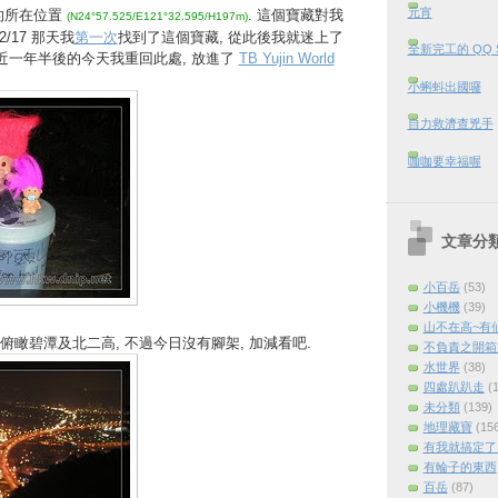
元宵
的所在位置
. 這個寶藏對我
(N24°57.525/E121°32.595/H197m)
2/17 那天我
第一次
找到了這個寶藏, 從此後我就迷上了
全新完工的 QQ 
將近一年半後的今天我重回此處, 放進了
TB Yujin World
小蝌蚪出國囉
自力救濟查兇手
咖咖要幸福喔
文章分
小百岳
(53)
小機機
(39)
山不在高~有
瞰碧潭及北二高, 不過今日沒有腳架, 加減看吧.
不負責之開箱
水世界
(38)
四處趴趴走
(
未分類
(139)
地理藏寶
(15
有我就搞定了 (
有輪子的東西
百岳
(87)