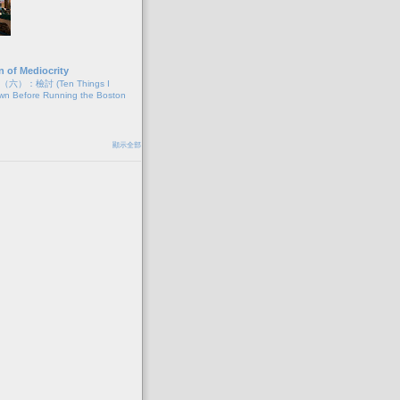
n of Mediocrity
）：檢討 (Ten Things I
wn Before Running the Boston
顯示全部