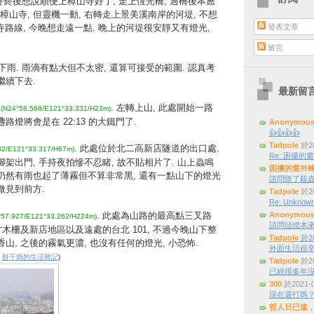
好菸後想說順便上樟山寺好了, 走上恆光橋, 過橋後本應
山寺, 但靈機一動, 右轉走上景美溪南岸的河堤, 不想
發表文章
山寺路線, 今晚想走遠一點. 晚上的河堤很安靜又有燈光,
留言
雨. 雨滴有點大但不太密, 還算可接受的範圍. 認真考
繼續下去.
最新留
界
. 左轉上山, 此處開始一路
(N24°58.568/E121°33.331/H23m)
路燈將會是在 22:13 的大鐵門了.
Anonymou
👍👍👍👍
Tadpole
於20
. 此處位於北二高新店隧道的出口處,
32/E121°33.317/H67m)
Re: 困擾的窗外
腳架出門, 手持夜拍慘不忍睹, 故不貼相片了. 山上蟲鳴
困擾的窗外
段仍然有雨也起了薄霧但不算非常黑, 還有一點山下的燈光
請問除了殺蟲
微見到前方.
Tadpole
於20
Re: Unknown
. 此處為山路的最高點三叉路
Anonymou
°57.927/E121°33.262/H224m)
請問頭燈本來是三
下方木柵及新店地區以及遠處的台北 101, 不過今晚山下整
Tadpole
於20
山, 之後的霧氣更濃, 也沒有任何的燈光, 小恐怖.
外面生活很辛
:
餅干媽的生活雜記
)
Tadpole
於20
已經很多年
300
於2021-
現在還打嗎
哲人日已遠