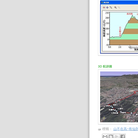
3D 航跡圖
標籤：
山不在高~有仙