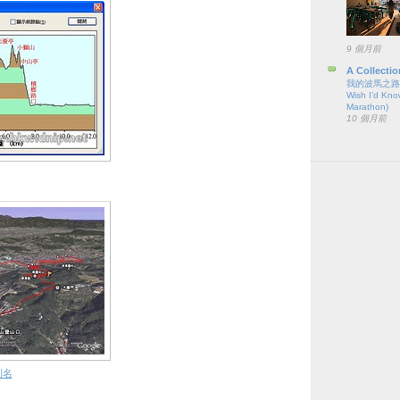
9 個月前
A Collectio
我的波馬之路（六
Wish I’d Kno
Marathon)
10 個月前
則名