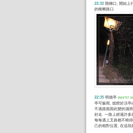
22:32
階梯口, 開始上行
的檳榔路口.
22:35
明德亭
(N24°57.3
亭可躲雨, 熄燈於涼亭
不過路面因此變的濕滑.
好走. 一路上經過許多
每每遇上叉路都不曉得
己的相對位置, 在這段