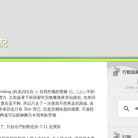
記
行動版
Online vi
imbing (此名詞出自
rjt
在我所藏的寶藏
Mt. TuKu
中的
體力. 之前趁著下班回家吃完晚餐後夜登仙跡岩, 但來回
動量實在是不夠. 所以只走了一次後就不想再走此路線, 改
來回也只有 7km 而已, 仍是意猶味盡的感覺, 不過想
夠遠可以鍛鍊腳力令我有點苦惱.
 只好出門到附近的 7-11 去買菸.
訂閱