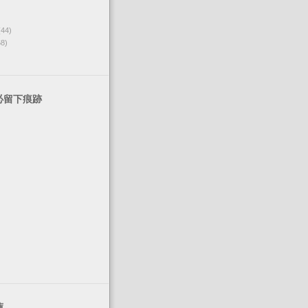
(44)
68)
必留下痕跡
薦