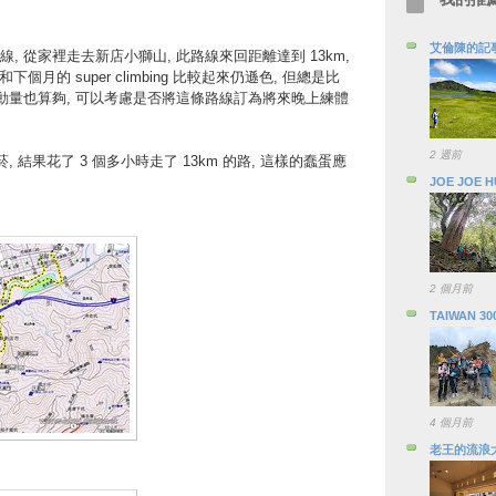
艾倫陳的記
, 從家裡走去新店小獅山, 此路線來回距離達到 13km,
 雖然和下個月的 super climbing 比較起來仍遜色, 但總是比
運動量也算夠, 可以考慮是否將這條路線訂為將來晚上練體
2 週前
, 結果花了 3 個多小時走了 13km 的路, 這樣的蠢蛋應
JOE JOE 
2 個月前
TAIWAN 30
4 個月前
老王的流浪