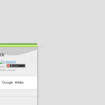
網頁
sitor:
Visitor counter: