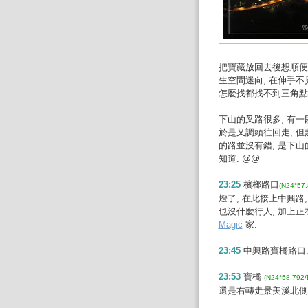
把寶藏放回去後想順便
生空間迷向, 在伸手
怎麼找都找不到三角點,
下山的叉路很多, 有一
於是又調頭往回走, 但
的路並沒有錯, 是下山
知道. @@
23:25
檳榔路口
(N24°57
燈了, 在此接上中興路
也沒什麼行人, 加上正
Magic
家.
23:45
中興路寶橋路口.
23:53
寶橋
(N24°58.792
還是右轉走景美溪北側