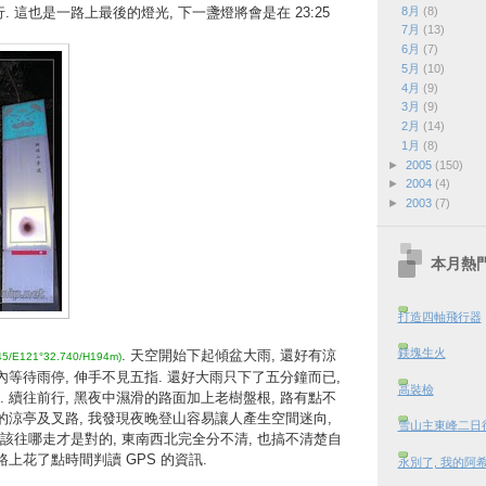
8月
(8)
. 這也是一路上最後的燈光, 下一盞燈將會是在 23:25
7月
(13)
6月
(7)
5月
(10)
4月
(9)
3月
(9)
2月
(14)
1月
(8)
►
2005
(150)
►
2004
(4)
►
2003
(7)
本月熱
打造四軸飛行器
鎂塊生火
. 天空開始下起傾盆大雨, 還好有涼
45/E121°32.740/H194m)
內等待雨停, 伸手不見五指. 還好大雨只下了五分鐘而已,
高裝檢
 續往前行, 黑夜中濕滑的路面加上老樹盤根, 路有點不
的涼亭及叉路, 我發現夜晚登山容易讓人產生空間迷向,
雪山主東峰二日行 
該往哪走才是對的, 東南西北完全分不清, 也搞不清楚自
路上花了點時間判讀 GPS 的資訊.
永別了, 我的阿