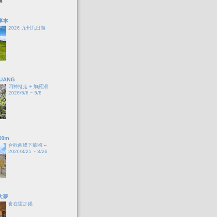
事本
2026 九州九日遊
HUANG
四神縱走 + 加羅湖 --
2026/5/6 ~ 5/8
00m
合歡西峰下華岡 --
2026/3/25 ~ 3/26
大夢
食在望加錫