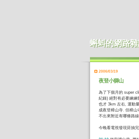
蝌蚪的網路雜
2006/03/19
夜登小獅山
為了下個月的 super cl
紀錄) 絕對有必要練練
也才 3km 左右, 運
成夜登樟山寺. 但樟山寺
不出來附近有哪條路線
今晚看電視發現菸抽完了,