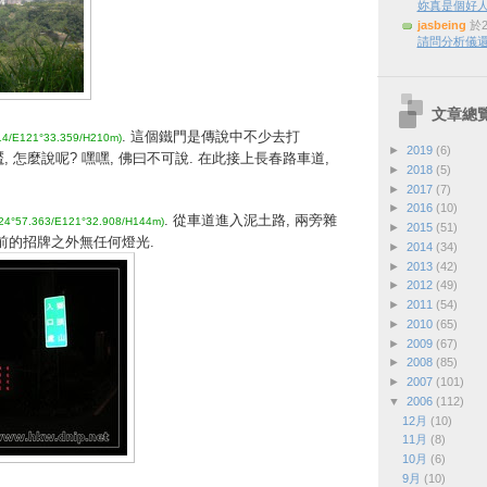
妳真是個好
jasbeing
於2
請問分析儀還
文章總
. 這個鐵門是傳說中不少去打
14/E121°33.359/H210m)
►
2019
(6)
 怎麼說呢? 嘿嘿, 佛曰不可說. 在此接上長春路車道,
►
2018
(5)
►
2017
(7)
►
2016
(10)
. 從車道進入泥土路, 兩旁雜
24°57.363/E121°32.908/H144m)
►
2015
(51)
前的招牌之外無任何燈光.
►
2014
(34)
►
2013
(42)
►
2012
(49)
►
2011
(54)
►
2010
(65)
►
2009
(67)
►
2008
(85)
►
2007
(101)
▼
2006
(112)
12月
(10)
11月
(8)
10月
(6)
9月
(10)