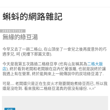
蝌蚪的網路雜記
2006/07/02
無緣的綠豆湯
今早又去了一趟二格山, 在山頂坐了一會兒之後再度意外的巧
遇李兄, 呵 (見樓下那篇文章).
今天是我第五次路過二格綠豆亭 (也有山友稱其為
二格大飯
店
), 終於看到老闆和老闆娘在店內忙著張羅, 也就是說終於讓
我遇上有在營業, 終於能夠來上一碗傳說中的炭培綠豆湯了.
可是.... 老闆還只是正在生炭火才剛要開始煮綠豆而已, 所以我
還是沒吃到. 看來我和二格綠豆湯真的很沒有緣份. =.="