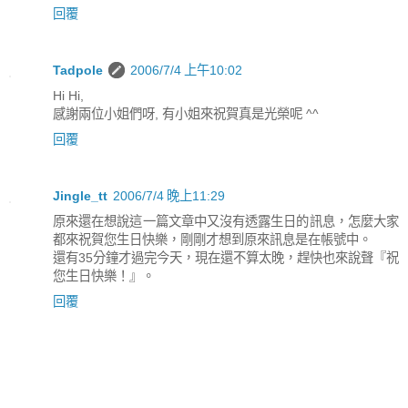
回覆
Tadpole
2006/7/4 上午10:02
Hi Hi,
感謝兩位小姐們呀, 有小姐來祝賀真是光榮呢 ^^
回覆
Jingle_tt
2006/7/4 晚上11:29
原來還在想說這一篇文章中又沒有透露生日的訊息，怎麼大家
都來祝賀您生日快樂，剛剛才想到原來訊息是在帳號中。
還有35分鐘才過完今天，現在還不算太晚，趕快也來說聲『祝
您生日快樂！』。
回覆