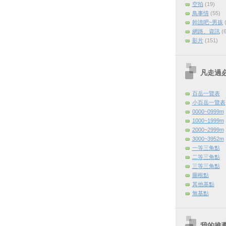
空拍
(19)
鳥事情
(55)
幹譙吧~男孩
網路、資訊
(
影片
(151)
凡走過
百岳一覽表
小百岳一覽表
0000~0999m
1000~1999m
2000~2999m
3000~3952m
一等三角點
二等三角點
三等三角點
圖根點
其他基點
無基點
我的推