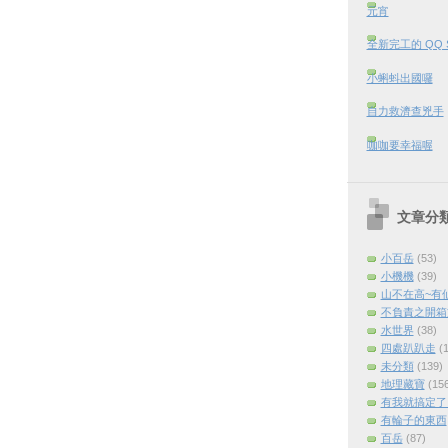
元宵
全新完工的 QQ 
小蝌蚪出國囉
自力救濟查兇手
咖咖要幸福喔
文章分
小百岳
(53)
小機機
(39)
山不在高~有
不負責之開箱
水世界
(38)
四處趴趴走
(
未分類
(139)
地理藏寶
(15
有我就搞定了 (
有輪子的東西
百岳
(87)