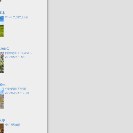
事本
2026 九州九日遊
HUANG
四神縱走 + 加羅湖 --
2026/5/6 ~ 5/8
00m
合歡西峰下華岡 --
2026/3/25 ~ 3/26
大夢
食在望加錫