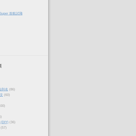
Super 首航試飛
類
仙則名
(86)
文
(60)
100)
6)
DIY)
(36)
(57)