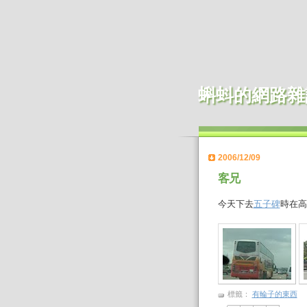
蝌蚪的網路雜
2006/12/09
客兄
今天下去
五子碑
時在高
標籤：
有輪子的東西