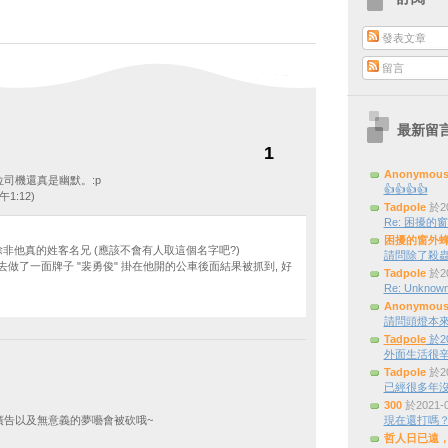
發表文章
留言
最新留
1
Anonymou
.這位司機還真是幽默。:p
👍👍👍👍
午1:12)
Tadpole
於20
Re: 困擾的窗外
困擾的窗外
除非他真的姓客名兄 (應該不會有人取這個名字吧?)
請問除了殺蟲
做了一面牌子 "裴勇俊" 掛在他開的公車後面結果被抓到, 好
Tadpole
於20
Re: Unknown
Anonymou
請問頭燈本來是三
Tadpole
於20
外面生活很辛
Tadpole
於20
已經很多年
300
於2021-
廣告以及無意義的夢囈會被砍哦~
現在還打嗎
哲人日已遠