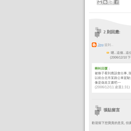
2 則回應:
Jing
提到...
嗯...這個..
(2006/12/10 下
蝌蚪回覆
：
被條子看到應該會出事, 
以前台北市某路公車駕駛去
像是偽造文書吧~~
(2006/12/11 凌晨1:31)
張貼留言
歡迎留下您寶貴的意見, 但