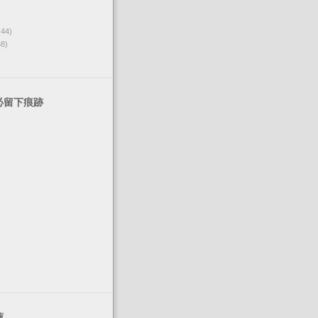
(44)
68)
必留下痕跡
薦