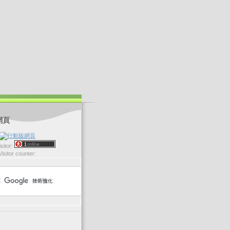
網頁
sitor:
Visitor counter: