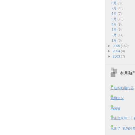
8月
(8)
7月
(13)
6月
(7)
5月
(10)
4月
(9)
3月
(9)
2月
(14)
1月
(8)
►
2005
(150)
►
2004
(4)
►
2003
(7)
本月熱
打造四軸飛行器
鎂塊生火
高裝檢
雪山主東峰二日行 
永別了, 我的阿