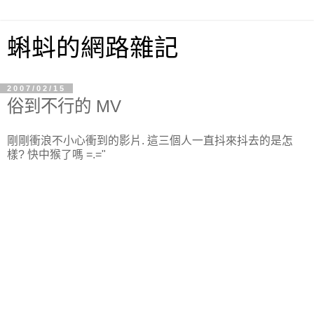
蝌蚪的網路雜記
2007/02/15
俗到不行的 MV
剛剛衝浪不小心衝到的影片. 這三個人一直抖來抖去的是怎
樣? 快中猴了嗎 =.="