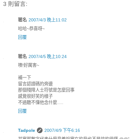
3 則留言:
匿名
2007/4/3 晚上11:02
哈哈~恭喜呀~
回覆
匿名
2007/4/5 晚上10:24
噢!好厲害~
補一下
留言認證碼的旁邊
那個殘障人士符號是怎麼回事
感覺很好笑的樣子
不過聽不懂他念什麼.....
回覆
Tadpole
2007/4/9 下午6:16