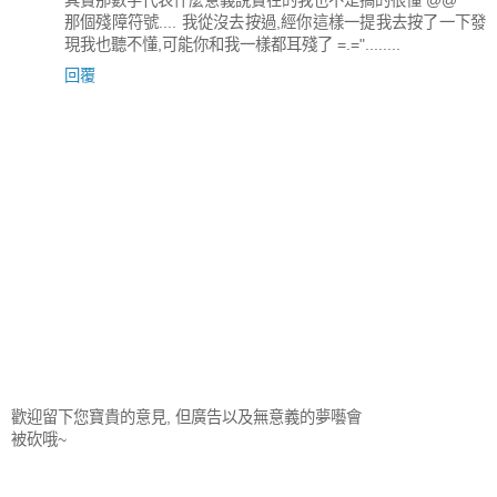
其實那數字代表什麼意義說實在的我也不是搞的很懂 @@"
那個殘障符號.... 我從沒去按過,經你這樣一提我去按了一下發
現我也聽不懂,可能你和我一樣都耳殘了 =.="........
回覆
歡迎留下您寶貴的意見, 但廣告以及無意義的夢囈會
被砍哦~