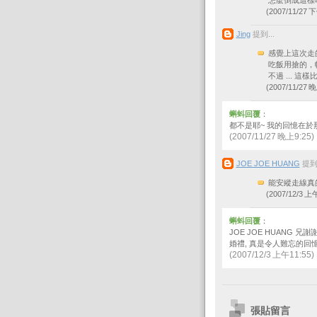
怎麼倒成這樣啦
(2007/11/27 下
Jing
提到...
感覺上這次走的
吃飯用搶的，帳
不過 ... 這
(2007/11/27 晚
蝌蚪回覆
：
都不是耶~ 我的回憶在於那
(2007/11/27 晚上9:25)
JOE JOE HUANG
提到.
能安縱走線真
(2007/12/3 上午
蝌蚪回覆
：
JOE JOE HUANG
婚禮, 真是令人難忘的回憶
(2007/12/3 上午11:55)
張貼留言