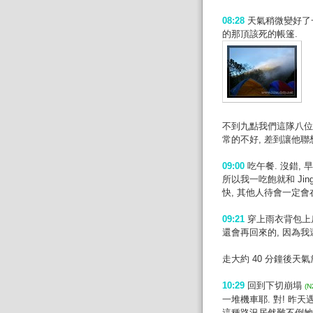
08:28
天氣稍微變好了一
的那頂該死的帳篷.
不到九點我們這隊八位
常的不好, 差到讓他聯
09:00
吃午餐. 沒錯, 
所以我一吃飽就和 Jin
快, 其他人待會一定會
09:21
穿上雨衣背包上肩
還會再回來的, 因為
走大約 40 分鐘後天
10:29
回到下切崩塌
(N
一堆機車耶. 對! 昨天
這種路況居然難不倒她