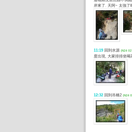
岸來了. 天阿~ 太強了吧
11:19
回到水源
(N24 02
度出現, 大家排排坐喝
12:32
回到吊橋2
(N24 0