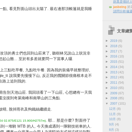
妳真是個好
jasbeing
於2
點, 看見對面山頭出太陽了. 最右邊那頂帳篷就是我睡
請問分析儀還
文章總
►
2019
(6)
►
2018
(5)
►
2017
(7)
攻頂的勇士們也回到山莊來了, 聽樹林兄說山上狀況非
►
2016
(10)
想起山難... 至於有多差就要問一下當事人囉.
►
2015
(51)
►
2014
(34)
早上三點吃早餐, 九點吃午餐. 因為我的裝備早就整理好,
►
2013
(42)
gle_tt 說我要先慢慢下山, 反正我的髖關節很痛根本走不
►
2012
(49)
在路上追到我的.
►
2011
(54)
►
2010
(65)
告別天池山莊. 我回頭看了一下山莊, 心想總有一天我
►
2009
(67)
我還沒摸到奇萊南峰和南華山的三角點.
►
2008
(85)
▼
2007
(101)
12月
(8)
氣放晴, 脫掉雨衣及狗鐵絲繼續走.
11月
(9)
10月
(8)
. 耶... 那是什麼? 對面停了
24 02.875/E121 15.900/H2757m)
9月
(4)
遇到一堆騎 MTB 的人, 今天換成遇到一隊騎技術車的人.
8月
(3)
們, 機車一台接著一台用人力接駁的方式就這樣拉到對