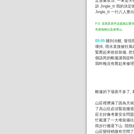
定放棄攻頂, 一來是天
訴 Jingle_tt 
Jingle_tt 一行八
P.S: 這就是原本這篇旅記
奇萊南峰以及南華山.
05:55
睡到冷醒, 發現
壞掉, 雨水直接被狂風吹進
緊爬起來收拾裝備, 把
個該死的帳篷讓我從昨
我昨晚沒有爬起來修理
帳篷的下場差不多了, 
山莊裡擠滿了因為天候
了高山症必須緊急撤退
莊主好像考量安全問題所
忙載運了一大堆裝備往
雨步行撤退下山. 陸
山莊變得稍微有空間了