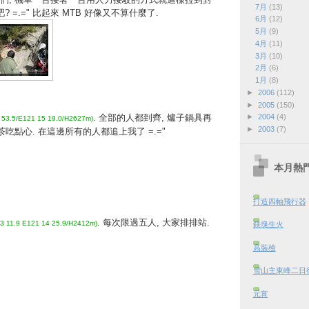
7月
(13)
? =.=" 比起來 MTB 好像又不算什麼了.
6月
(12)
5月
(9)
4月
(11)
3月
(10)
2月
(6)
1月
(8)
►
2006
(112)
►
2005
(150)
►
2004
(4)
. 全部的人都到齊, 爐子鍋具再
 53.5/E121 15 19.0/H2627m)
►
2003
(7)
茶吃點心. 在這邊所有的人都追上我了 =.="
本月熱
打造四軸飛行器
. 每次限過五人, 大家排排站.
3 11.9 E121 14 25.9/H2412m)
鎂塊生火
高裝檢
雪山主東峰二日行 
元宵