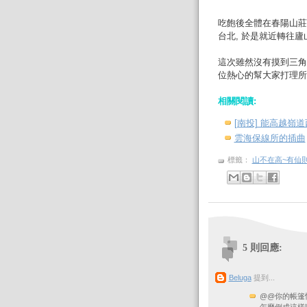
吃飽後全體在春陽山莊
台北, 於是就近轉往
這次雖然沒有摸到三角
位熱心的幫大家打理所
相關閱讀:
[南投] 能高越嶺道西
雲海保線所的插曲
標籤：
山不在高~有仙
5 則回應:
Beluga
提到...
@@你的帳篷