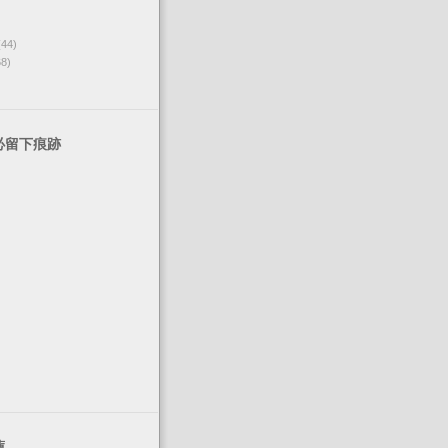
(44)
68)
必留下痕跡
薦