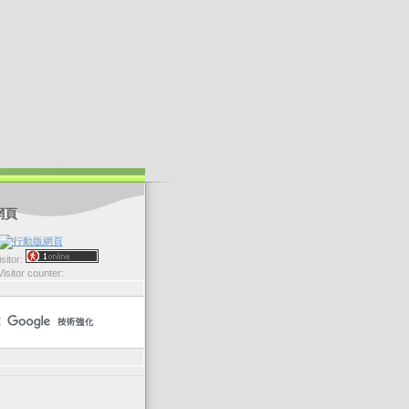
網頁
sitor:
Visitor counter: