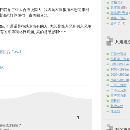
空拍
(19)
鳥事情
(55)
門口拍了張大合照後閃人, 我因為左腿很痛不想開車回
幹譙吧~男孩
廬山溫泉打算住宿一夜再回台北.
網路、資訊
(
影片
(151)
點, 不過還是很感謝所有的人, 尤其是鋒舟兄和錦憲兄兩
有的細節讓此行圓滿, 真的是感恩啊~~~
凡走過
段行 Day-1
百岳一覽表
小百岳一覽表
0000~0999m
則名
1000~1999m
2000~2999m
3000~3952m
一等三角點
二等三角點
三等三角點
圖根點
其他基點
無基點
1
快變成露宿帳了,
我的推