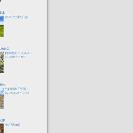
事本
2026 九州九日遊
HUANG
四神縱走 + 加羅湖 --
2026/5/6 ~ 5/8
00m
合歡西峰下華岡 --
2026/3/25 ~ 3/26
大夢
食在望加錫