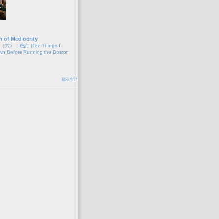
n of Mediocrity
）：檢討 (Ten Things I
wn Before Running the Boston
顯示全部