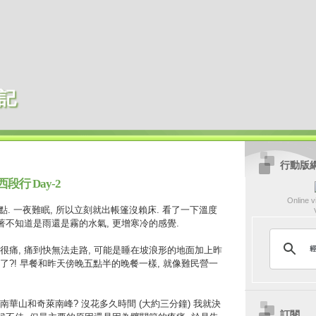
記
行動版
段行 Day-2
Online vi
 喊吃早點. 一夜難眠, 所以立刻就出帳篷沒賴床. 看了一下溫度
著不知道是雨還是霧的水氣, 更增寒冷的感覺.
很痛, 痛到快無法走路, 可能是睡在坡浪形的地面加上昨
了?! 早餐和昨天傍晚五點半的晚餐一樣, 就像難民營一
華山和奇萊南峰? 沒花多久時間 (大約三分鐘) 我就決
訂閱