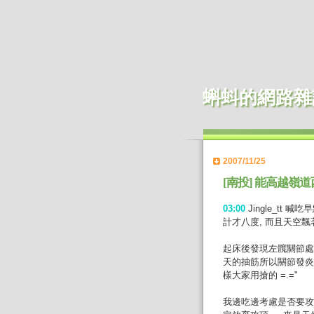
蝌蚪的網路雜
2007/11/25
[南投] 能高越嶺道西
03:00
Jingle_tt
計才八度, 而且天空飄
起床後發現左髖關節處
天的抽筋所以關節發炎
樣大家用搶的 =.="
我邊吃邊考慮是否要攻南