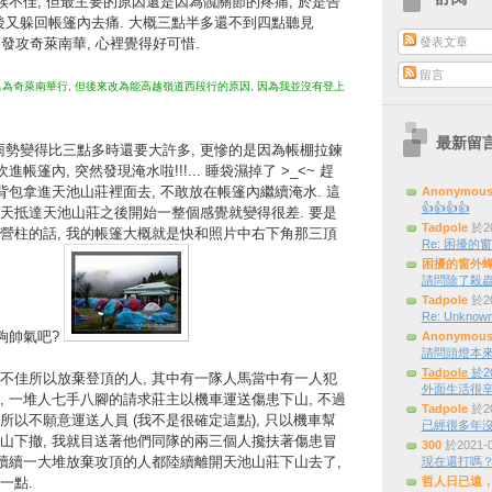
候不佳, 但最主要的原因還是因為髖關節的疼痛, 於是告
我的決定後又躲回帳篷內去痛. 大概三點半多還不到四點聽見
發表文章
人要出發攻奇萊南華, 心裡覺得好可惜.
留言
要名為奇萊南華行, 但後來改為能高越嶺道西段行的原因, 因為我並沒有登上
最新留
雨勢變得比三點多時還要大許多, 更慘的是因為帳棚拉鍊
帳篷內, 突然發現淹水啦!!!... 睡袋濕掉了 >_<~ 趕
背包拿進天池山莊裡面去, 不敢放在帳篷內繼續淹水. 這
Anonymou
👍👍👍👍
天抵達天池山莊之後開始一整個感覺就變得很差. 要是
Tadpole
於20
營柱的話, 我的帳篷大概就是快和照片中右下角那三頂
Re: 困擾的窗外
困擾的窗外
請問除了殺蟲
Tadpole
於20
Re: Unknown
夠帥氣吧?
Anonymou
請問頭燈本來是三
Tadpole
於20
不佳所以放棄登頂的人, 其中有一隊人馬當中有一人犯
外面生活很辛
, 一堆人七手八腳的請求莊主以機車運送傷患下山, 不過
Tadpole
於20
以不願意運送人員 (我不是很確定這點), 只以機車幫
已經很多年
山下撤, 我就目送著他們同隊的兩三個人攙扶著傷患冒
300
於2021-
陸續續一大堆放棄攻頂的人都陸續離開天池山莊下山去了,
現在還打嗎
一點.
哲人日已遠