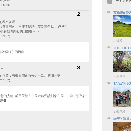
!真慘.
午5:49)
艾倫陳的記
2
很辛苦喔 ...
篷睡塌的，兩腳不聽話，淚別三角點 ... @@"
樣比較有刻骨銘心的回憶啦 ~ :p
上9:22)
2 週前
JOE JOE 
段保線所的插曲....
3
..
的很美，有機會我會再去走一次。感謝分享。
2 個月前
11:22)
TAIWAN 30
 兄謝謝您的光臨. 前兩天就在上周六時拜讀到您在玉山主峰上頭舉行
啊!!
4 個月前
老王的流浪