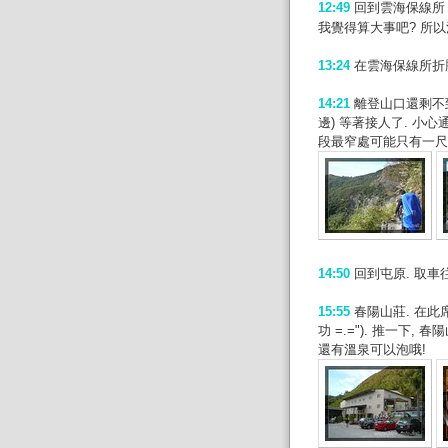
12:49
回到雲海保線
我覺得算大事吧? 所
13:24
在雲海保線所折
14:21
離登山口還剩不到
邊) 等著接人了. 小
段最窄處可能只有一尺
14:50
回到屯原. 取車
15:55
春陽山莊. 在此
功 =.="). 推一下
還有溫泉可以泡哦!