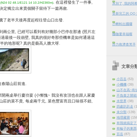
所
. 在這裡發生了一件事,
(N24 02 48.1/E121 14 10.2/H2360m)
永別了, 我的阿
以決定獨立出來賣個關子留待下一篇再敘.
全新完工的 QQ 
騰了老半天後再度起程往登山口出發.
小蝌蚪出國囉
兩公里, 已經可以看到有好幾部小巴停在那邊 (照片左
咖咖要幸福喔
心通過最後一段崩壁, 我真的很好奇那些機車是如何通過這
半的地形呢? 真的是藝高人膽大呀.
自力救濟查兇手
文章分
小百岳
(53)
往春陽山莊前進.
小機機
(39)
山不在高~有
席開兩桌舉行慶功宴 (小慚愧~ 我沒有攻頂也在跟人家慶
不負責之開箱
, 春陽山莊的菜不貴, 每桌兩千元, 菜色豐富而且口味很不錯,
水世界
(38)
四處趴趴走
(
未分類
(139)
地理藏寶
(15
有我就搞定了 (
有輪子的東西
百岳
(87)