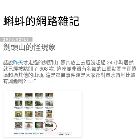
蝌蚪的網路雜記
2008/02/25
劍頭山的怪現象
話說
昨天
才走過的劍頭山, 照片放上去還沒超過 24 小時居然
就已經被點閱了 608 次, 這座並非很有名氣的山頭點閱率卻遠
遠超過其他的山頭, 這是靈異事件還是大家都對風水寶地比較
有興趣啊? =.="