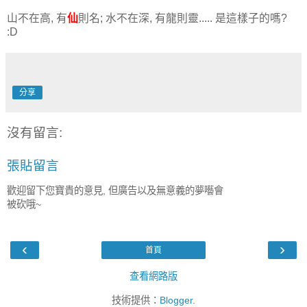
山不在高, 有
仙
則名; 水不在深, 有龍則靈..... 是這樣子的嗎?
:D
分享
沒有留言:
張貼留言
歡迎留下您寶貴的意見, 但廣告以及無意義的夢囈會
被砍哦~
‹
›
首頁
查看網路版
技術提供：
Blogger
.