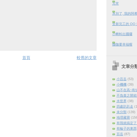
元宵
永別了, 我的阿
全新完工的 QQ 
小蝌蚪出國囉
咖咖要幸福喔
首頁
較舊的文章
文章分
小百岳
(53)
小機機
(39)
山不在高~有
不負責之開箱
水世界
(38)
四處趴趴走
(
未分類
(139)
地理藏寶
(15
有我就搞定了 (
有輪子的東西
百岳
(87)