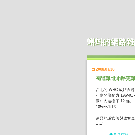
蝌蚪的網路雜
2008/03/10
蜀道難 北市路更
台北的 WRC 級路面
小嘉的倍耐力 195/
兩年內連換了 12 條
185/55/R13.
這只能說官僚與政客真
=.="