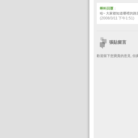
蝌蚪回覆
：
哈~ 大家都知道哪裡的路濫
(2008/3/11 下午1:51)
張貼留言
歡迎留下您寶貴的意見, 但