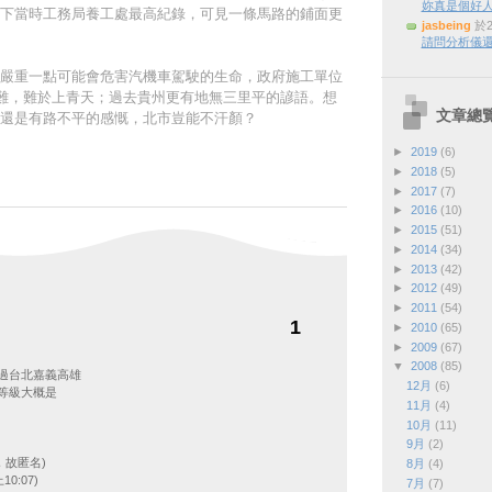
妳真是個好
下當時工務局養工處最高紀錄，可見一條馬路的鋪面更
jasbeing
於2
請問分析儀還
嚴重一點可能會危害汽機車駕駛的生命，政府施工單位
道難，難於上青天；過去貴州更有地無三里平的諺語。想
文章總
還是有路不平的感慨，北市豈能不汗顏？
►
2019
(6)
►
2018
(5)
►
2017
(7)
►
2016
(10)
►
2015
(51)
►
2014
(34)
►
2013
(42)
►
2012
(49)
►
2011
(54)
1
►
2010
(65)
►
2009
(67)
▼
2008
(85)
過台北嘉義高雄
12月
(6)
等級大概是
11月
(4)
10月
(11)
9月
(2)
，故匿名)
8月
(4)
10:07)
7月
(7)