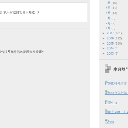
6月
(10)
5月
(11)
, 就只有政府官員不知道 :D
4月
(13)
3月
(5)
2月
(7)
1月
(5)
►
2007
(101)
►
2006
(112)
►
2005
(150)
►
2004
(4)
廣告以及無意義的夢囈會被砍哦~
►
2003
(7)
本月熱
打造四軸飛行器
電池綜合分析儀
鎂塊生火
雪山主東峰二日行 
高裝檢