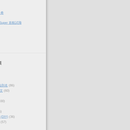
希希
Super 首航試飛
類
仙則名
(86)
文
(60)
100)
6)
DIY)
(36)
(57)