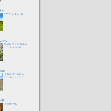
事本
2026 九州九日遊
HUANG
四神縱走 + 加羅湖 --
2026/5/6 ~ 5/8
00m
合歡西峰下華岡 --
2026/3/25 ~ 3/26
大夢
食在望加錫