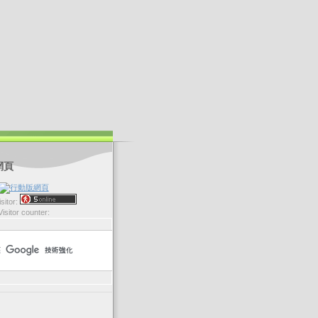
網頁
sitor:
Visitor counter: