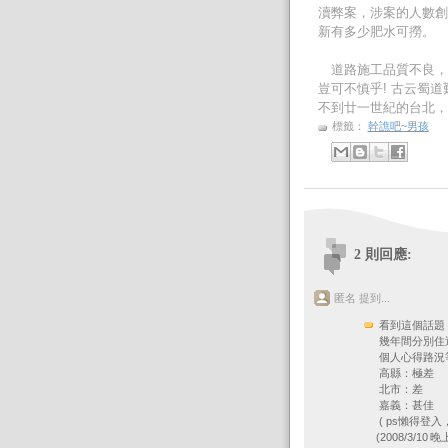
瀆弊案，涉案的人數創
新有多少肥水可撈。
道路施工品質不良，
豈可不慎乎! 古云蜀
不到廿一世紀的台北，
標籤：
幹譙吧~男孩
2 則回應:
匿名 提到...
看到這個話題
幾年間分別住
個人心得路況
高縣：極差
北市：差
嘉義：甚佳
( ps懶得登入
(2008/3/10 晚上