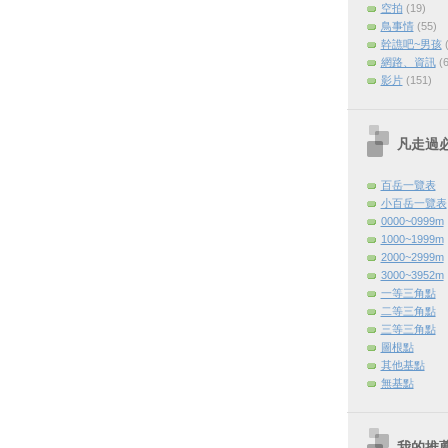
空拍
(19)
鳥事情
(55)
幹譙吧~男孩
網路、資訊
(
影片
(151)
凡走過
百岳一覽表
小百岳一覽表
0000~0999m
1000~1999m
2000~2999m
3000~3952m
一等三角點
二等三角點
三等三角點
圖根點
其他基點
無基點
我的推