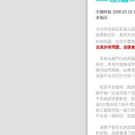
===== 我是分隔線 ==
中國時報 2008.03.10
本報訊
台北市道路品質為人詬
政重點項目，直到月前
向他抗議，台北什麼都
況真的有問題。
這樣會
單拿自家門口的馬路
來挖，本周可能換成埋
種理由挖馬路，結果道
道路不坑坑巴巴才怪？
民眾不禁要問，既然
能不能一次做完呢？也
中央政府也要配合，那
做1次整合呢？如今電
衛工處能否統一施工時
中在某一個時段，這樣
道路千瘡百孔的原因
料所致。道路養護工程