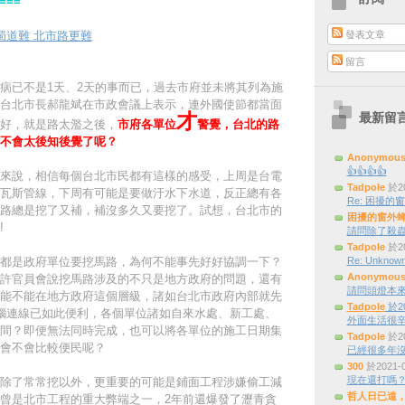
===
發表文章
蜀道難 北市路更難
留言
病已不是1天、2天的事而已
，過去市府並未將其列為施
台北市長郝龍斌在市政會議上表示，
連外國使節都當面
才
最新留
好，就是路太濫之後，
市府各單位
警覺，台北的路
不會太後知後覺了呢？
Anonymou
👍👍👍👍
來說，相信每個台北市民都有這樣的感受，上周是台電
Tadpole
於20
瓦斯管線，下周有可能是要做汙水下水道，反正總有各
Re: 困擾的窗外
路總是挖了又補，補沒多久又要挖了。試想，台北市的
困擾的窗外
!
請問除了殺蟲
Tadpole
於20
都是政府單位要挖馬路，為何不能事先好好協調一下？
Re: Unknown
Anonymou
許官員會說挖馬路涉及的不只是地方政府的問題，還有
請問頭燈本來是三
能不能在地方政府這個層級，諸如台北市政府內部就先
Tadpole
於20
腦連線已如此便利，各個單位諸如自來水處、新工處、
外面生活很辛
間？即便無法同時完成，也可以將各單位的施工日期集
Tadpole
於20
會不會比較便民呢？
已經很多年
300
於2021-
現在還打嗎
除了常常挖以外，更重要的可能是鋪面工程涉嫌偷工減
哲人日已遠
曾是北市工程的重大弊端之一，2年前還爆發了瀝青貪