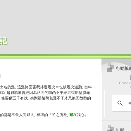
記
行動版
難
Online vi
是出名的濫, 這濫路面害我摔過幾次車也破幾次過胎, 當年
40/R13 超扁胎還曾經因為路面的凹凸不平結果讓胎壁膨龜
, 一條要價五千有找. 換到最後荷包受不了才又換回醜醜的
的都是不食人間煙火, 標準的『民之所欲,
藏
在我心』
訂閱