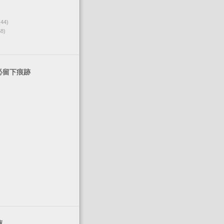
(44)
68)
必留下痕跡
薦