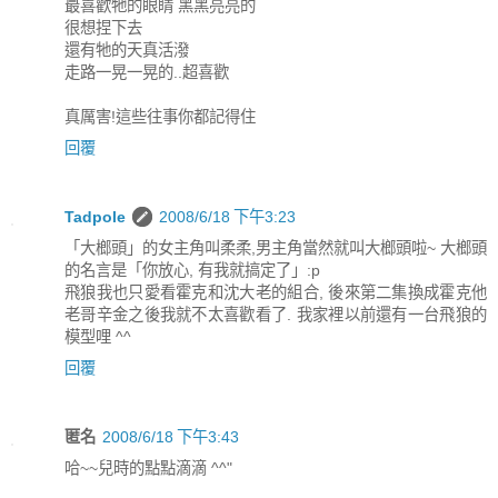
最喜歡牠的眼睛 黑黑亮亮的
很想捏下去
還有牠的天真活潑
走路一晃一晃的..超喜歡
真厲害!這些往事你都記得住
回覆
Tadpole
2008/6/18 下午3:23
「大榔頭」的女主角叫柔柔,男主角當然就叫大榔頭啦~ 大榔頭
的名言是「你放心, 有我就搞定了」:p
飛狼我也只愛看霍克和沈大老的組合, 後來第二集換成霍克他
老哥辛金之後我就不太喜歡看了. 我家裡以前還有一台飛狼的
模型哩 ^^
回覆
匿名
2008/6/18 下午3:43
哈~~兒時的點點滴滴 ^^"