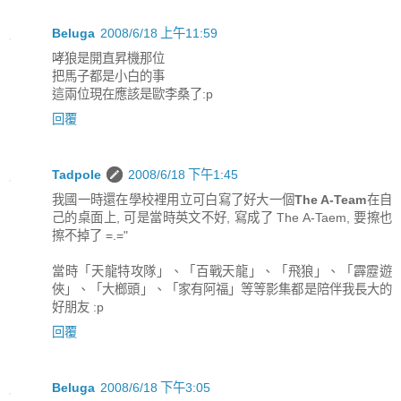
Beluga
2008/6/18 上午11:59
哮狼是開直昇機那位
把馬子都是小白的事
這兩位現在應該是歐李桑了:p
回覆
Tadpole
2008/6/18 下午1:45
我國一時還在學校裡用立可白寫了好大一個
The A-Team
在自
己的桌面上, 可是當時英文不好, 寫成了 The A-Taem, 要擦也
擦不掉了 =.="
當時「天龍特攻隊」、「百戰天龍」、「飛狼」、「霹靂遊
俠」、「大榔頭」、「家有阿福」等等影集都是陪伴我長大的
好朋友 :p
回覆
Beluga
2008/6/18 下午3:05