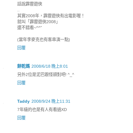
話說霹靂遊俠
..
其實2008年，霹靂遊俠有出電影喔！
就叫「霹靂遊俠2008」
還不錯看~^^"
(當年李麥克也有客串演一點)
回覆
餅乾媽
2008/6/18 晚上8:01
另外2位是泥巴跟怪頭對吧! ^_^
回覆
Taddy
2008/9/24 晚上11:31
7年級的也是有人有看過XD
回覆