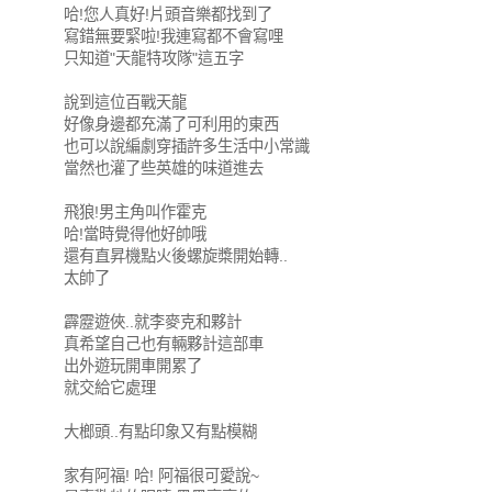
哈!您人真好!片頭音樂都找到了
寫錯無要緊啦!我連寫都不會寫哩
只知道"天龍特攻隊"這五字
說到這位百戰天龍
好像身邊都充滿了可利用的東西
也可以說編劇穿插許多生活中小常識
當然也灌了些英雄的味道進去
飛狼!男主角叫作霍克
哈!當時覺得他好帥哦
還有直昇機點火後螺旋槳開始轉..
太帥了
霹靂遊俠..就李麥克和夥計
真希望自己也有輛夥計這部車
出外遊玩開車開累了
就交給它處理
大榔頭..有點印象又有點模糊
家有阿福! 哈! 阿福很可愛說~