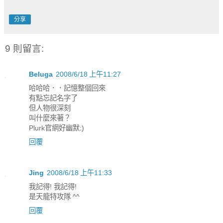
分享
9 則留言:
Beluga
2008/6/18 上午11:27
哈哈哈．．記憶整個回來
有點忘記名字了
但人物很深刻
叫什麼來著？
Plurk官網好幽默:)
回覆
Jing
2008/6/18 上午11:33
我記得! 我記得!
是天龍特攻隊 ^^
回覆