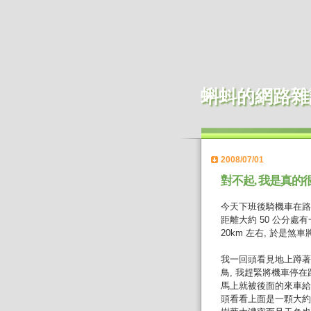
蝌蚪的網路雜
2008/07/01
對不起, 我是真的
今天下班後騎機車在路上
距離大約 50 公分處
20km 左右, 於是
我一回頭看見地上蹲著
鳥, 我趕緊將機車停
馬上就被後面的來車給
頭看看上面是一顆大約 