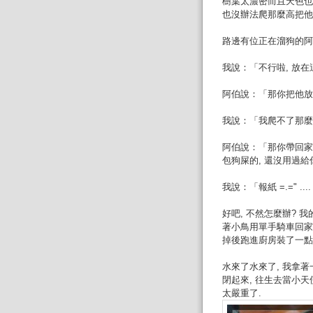
樹葉太濃密而且天色也
也沒辦法爬那麼高把他
路邊有位正在溜狗的阿
我說：「不行啦, 放
阿伯說：「那你把他放
我說：「我爬不了那麼
阿伯說：「那你帶回家
包狗屎的, 還沒用過給
我說：「報紙 =.=" ..
好吧, 不然怎麼辦? 
著小鳥用單手騎車回家
掉後跑進廚房裝了一點
水來了水來了, 我拿著
閉起來, 往生去當小天使
太嚴重了.