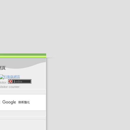
網頁
sitor:
Visitor counter: