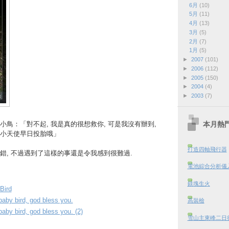
6月
(10)
5月
(11)
4月
(13)
3月
(5)
2月
(7)
1月
(5)
►
2007
(101)
►
2006
(112)
►
2005
(150)
►
2004
(4)
►
2003
(7)
本月熱
鳥：「對不起, 我是真的很想救你, 可是我沒有辦到,
小天使早日投胎哦」
打造四軸飛行器
錯, 不過遇到了這樣的事還是令我感到很難過.
電池綜合分析儀
鎂塊生火
Bird
baby bird, god bless you.
高裝檢
baby bird, god bless you. (2)
雪山主東峰二日行 