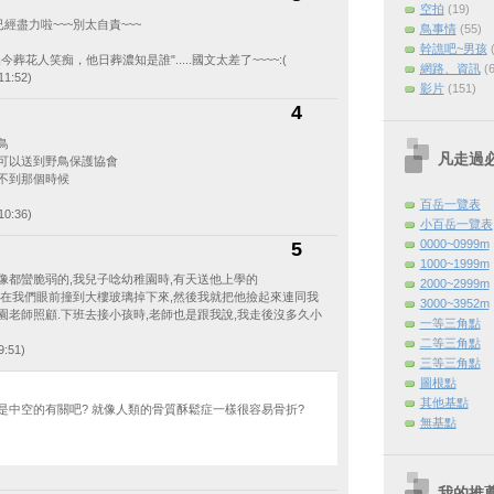
空拍
(19)
已經盡力啦~~~別太自責~~~
鳥事情
(55)
幹譙吧~男孩
葬花人笑痴，他日葬濃知是誰".....國文太差了~~~~:(
網路、資訊
(
1:52)
影片
(151)
4
鳥
凡走過
可以送到野鳥保護協會
不到那個時候
百岳一覽表
0:36)
小百岳一覽表
0000~0999m
5
1000~1999m
像都蠻脆弱的,我兒子唸幼稚園時,有天送他上學的
2000~2999m
就在我們眼前撞到大樓玻璃掉下來,然後我就把他撿起來連同我
3000~3952m
園老師照顧.下班去接小孩時,老師也是跟我說,我走後沒多久小
一等三角點
二等三角點
:51)
三等三角點
圖根點
其他基點
是中空的有關吧? 就像人類的骨質酥鬆症一樣很容易骨折?
無基點
我的推