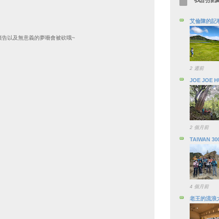
艾倫陳的記
廣告以及無意義的夢囈會被砍哦~
2 週前
JOE JOE 
2 個月前
TAIWAN 30
4 個月前
老王的流浪