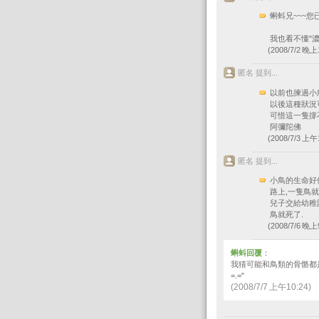
蝌蚪兄~~~您
我也看不懂"濃今
(2008/7/2 晚上1
匿名 提到...
以前也揀過小
以後這種狀況
可惜這一隻撐
阿彌陀佛
(2008/7/3 上午1
匿名 提到...
小鳥的生命好
路上,一隻鳥
兒子交給幼稚
鳥就死了.
(2008/7/6 晚上9
蝌蚪回覆
：
我猜可能和鳥類的骨骼都
=.="
(2008/7/7 上午10:24)