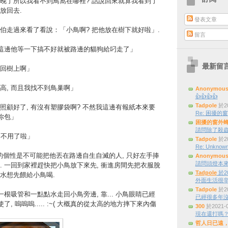
晚了所以我看不到鳥窩在哪裡? 話說回來就算我看到了
放回去.
發表文章
伯走過來看了看說：「小鳥啊? 把他放在樹下就好啦」.
留言
在這邊他等一下搞不好就被路邊的貓狗給叼走了」
最新留
回樹上啊」
高, 而且我找不到鳥巢啊」
Anonymou
👍👍👍👍
Tadpole
於20
照顧好了, 有沒有塑膠袋啊? 不然我這邊有報紙本來要
Re: 困擾的窗外
你包」
困擾的窗外
請問除了殺蟲
.. 不用了啦」
Tadpole
於20
Re: Unknown
我的個性是不可能把他丟在路邊自生自滅的人, 只好左手捧
Anonymou
請問頭燈本來是三
. 一回到家裡趕快把小鳥放下來先, 衝進房間先把衣服脫
Tadpole
於20
水想先餵給小鳥喝.
外面生活很辛
Tadpole
於20
一根吸管和一點點水走回小鳥旁邊, 靠... 小鳥眼睛已經
已經很多年
了, 嗚嗚嗚..... :~( 大概真的從太高的地方摔下來內傷
300
於2021-
現在還打嗎
哲人日已遠