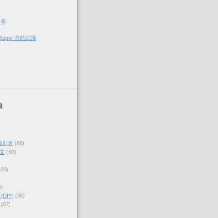
希希
Super 首航試飛
類
仙則名
(86)
文
(60)
100)
6)
DIY)
(36)
(57)