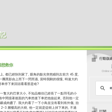
記
行動版
很想救你
Online vi
, 都已經快到家了, 眼角的餘光突然瞄到左前方 45 度,
有一團黑影由上而下一閃而過, 當時我騎的很慢, 時速大約
煞車將車停下來回頭看看那是啥?
一隻大約巴掌大小, 不知品種但已經長了一點羽毛的小
在路中間擋著後面的汽車然後下車把他撿起來, 否則他一定
碾成肉醬了. 我大約看了一下小鳥並沒有看到有外傷, 抬
2~3 層樓高的大樹, 他一定就是從樹上掉下來的, 不過
訂閱