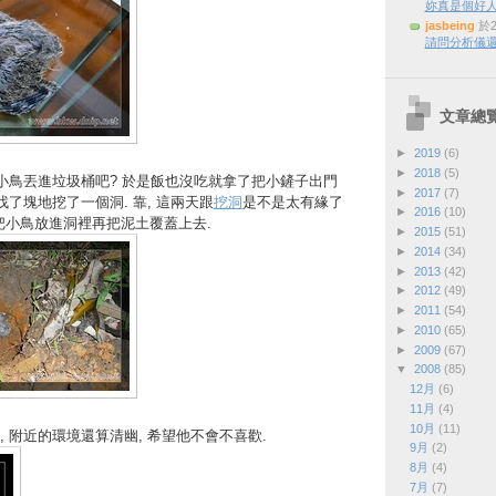
妳真是個好
jasbeing
於2
請問分析儀還
文章總
►
2019
(6)
►
2018
(5)
把小鳥丟進垃圾桶吧? 於是飯也沒吃就拿了把小鏟子出門
►
2017
(7)
找了塊地挖了一個洞. 靠, 這兩天跟
挖洞
是不是太有緣了
►
2016
(10)
後把小鳥放進洞裡再把泥土覆蓋上去.
►
2015
(51)
►
2014
(34)
►
2013
(42)
►
2012
(49)
►
2011
(54)
►
2010
(65)
►
2009
(67)
▼
2008
(85)
12月
(6)
11月
(4)
10月
(11)
 附近的環境還算清幽, 希望他不會不喜歡.
9月
(2)
8月
(4)
7月
(7)