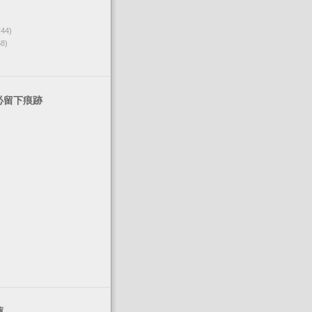
(44)
68)
必留下痕跡
薦