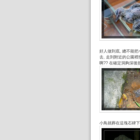
好人做到底, 總不能
去, 走到附近的公園裡
啊?? 在確定洞夠深
小鳥就葬在這塊石碑下,