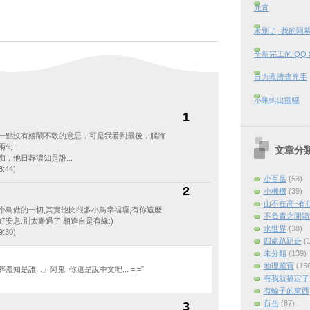
元宵
永別了, 我的阿
全新完工的 QQ 
自力救濟查兇手
小蝌蚪出國囉
1
一點沒有嬉鬧不敬的意思，可是我看到最後，腦海
兩句：
文章分
，他日葬濃知是誰...
:44)
小百岳
(53)
2
小機機
(39)
山不在高~有
小鳥做的一切,其實他比很多小鳥幸福囉,有你這麼
不負責之開箱
安息.別太難過了,相逢自是有緣:)
水世界
(38)
:30)
四處趴趴走
(
未分類
(139)
地理藏寶
(15
是誰...」阿鬼, 你還是說中文吧... =.="
有我就搞定了 (
有輪子的東西
百岳
(87)
3