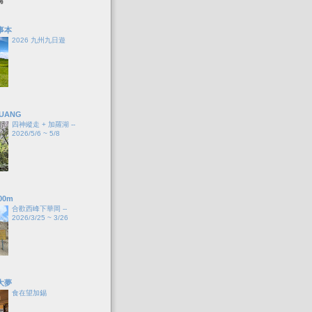
事本
2026 九州九日遊
HUANG
四神縱走 + 加羅湖 --
2026/5/6 ~ 5/8
00m
合歡西峰下華岡 --
2026/3/25 ~ 3/26
大夢
食在望加錫