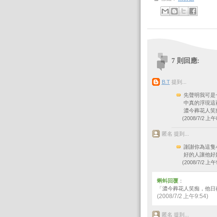
7 則回應:
B.T
提到...
先聲明我可是
中真的浮現這
濃今葬花人笑痴
(2008/7/2 上午8
匿名 提到...
謝謝你為這隻
好的人讓他好好
(2008/7/2 上午9
蝌蚪回覆
：
「濃今葬花人笑痴，他日葬濃知
(2008/7/2 上午9:54)
匿名 提到...