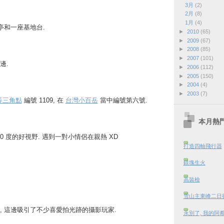
3月
(2)
2月
(8)
1月
(4)
亭和一座基地台.
►
2010
(65)
►
2009
(67)
►
2008
(85)
►
2007
(101)
邊.
►
2006
(112)
►
2005
(150)
►
2004
(4)
►
2003
(7)
等三角點
編號 1109, 在
台灣小百岳
當中編號第六號.
本月熱
60 度的好視野. 遇到一對小情侶在親熱 XD
打造四軸飛行器
鎂塊生火
高裝檢
雪山主東峰二日行 
, 這邊吸引了不少喜愛拍光跡的攝影玩家.
永別了, 我的阿