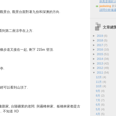
妳真是個好
jasbeing
於2
請問分析儀還
觀景台, 觀景台面對著九份和深澳的方向.
文章總
看到第二座涼亭在上方.
►
2019
(6)
►
2018
(5)
►
2017
(7)
步道又接在一起, 剩下 215m 登頂.
►
2016
(10)
►
2015
(51)
►
2014
(34)
►
2013
(42)
►
2012
(49)
亭.
▼
2011
(54)
12月
(4)
11月
(4)
10月
(4)
經可以看到山頂了.
9月
(4)
8月
(2)
7月
(7)
6月
(6)
隆顏家, 台陽礦業的老闆. 與霧峰林家、板橋林家都是古
5月
(4)
. 不知道 XD
4月
(5)