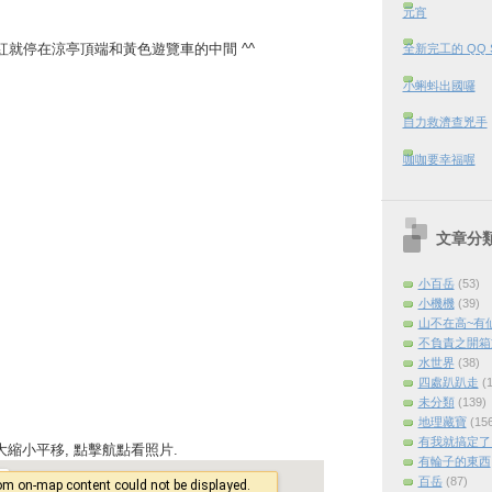
元宵
紅就停在涼亭頂端和黃色遊覽車的中間 ^^
全新完工的 QQ 
小蝌蚪出國囉
自力救濟查兇手
咖咖要幸福喔
文章分
小百岳
(53)
小機機
(39)
山不在高~有
不負責之開箱
水世界
(38)
四處趴趴走
(
未分類
(139)
地理藏寶
(15
有我就搞定了 (
可以放大縮小平移, 點擊航點看照片.
有輪子的東西
百岳
(87)