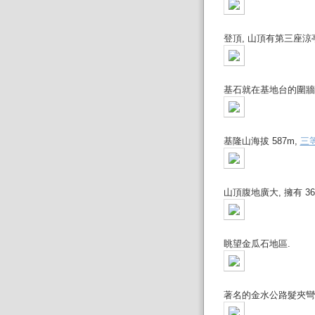
登頂, 山頂有第三座涼
基石就在基地台的圍牆
基隆山海拔 587m,
三
山頂腹地廣大, 擁有 3
眺望金瓜石地區.
著名的金水公路髮夾彎