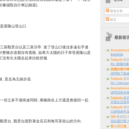
影像擷取自行車記錄器).
發表文章
留言
是基隆山登山口.
最新留
三座觀景台以及三座涼亭. 進了登山口後沒多遠右手邊
Anonymou
由於整條步道都沒有遮蔭, 如果大太陽的日子來登基隆山是
👍👍👍👍
幫忙沒有出太陽走起來比較舒服.
Tadpole
於20
Re: 困擾的窗外
困擾的窗外
請問除了殺蟲
線, 直走為主線步道.
Tadpole
於20
Re: Unknown
Anonymou
請問頭燈本來是三
Tadpole
於20
一倍之多不過殊途同歸, 兩條路在上方還是會接回一起.
外面生活很辛
Tadpole
於20
已經很多年
300
於2021-
觀景台, 觀景台面對著金瓜石和無耳茶壺山的方向.
現在還打嗎
哲人日已遠