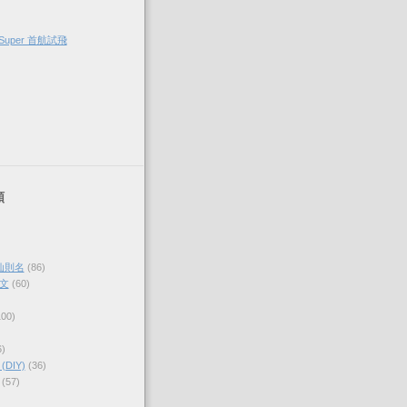
Super 首航試飛
類
仙則名
(86)
文
(60)
100)
6)
DIY)
(36)
(57)