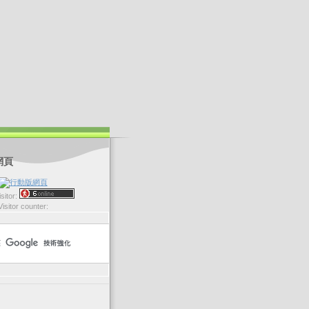
網頁
sitor:
Visitor counter: