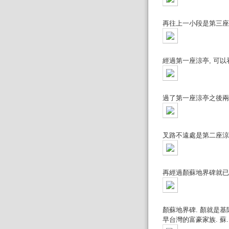
再往上一小段是第三座
經過第一座涼亭, 可以
過了第一座涼亭之後兩條
叉路不遠處是第二座涼
再經過顏蘇地界碑就已
顏蘇地界碑. 顏就是基
早台灣的富豪家族. 蘇..