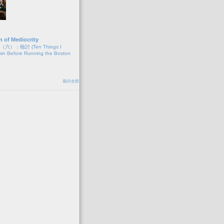
n of Mediocrity
）：檢討 (Ten Things I
wn Before Running the Boston
顯示全部