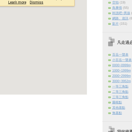
空拍
(19)
鳥事情
(55)
幹譙吧~男孩
網路、資訊
(
影片
(151)
凡走過
百岳一覽表
小百岳一覽表
0000~0999m
1000~1999m
2000~2999m
3000~3952m
一等三角點
二等三角點
三等三角點
圖根點
其他基點
無基點
我的推