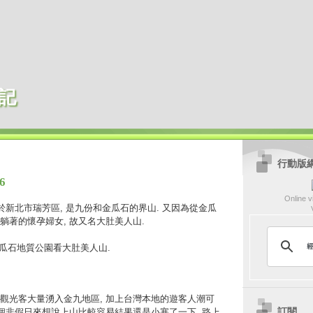
記
行動版
6
Online vi
於新北市瑞芳區, 是九份和金瓜石的界山. 又因為從金瓜
躺著的懷孕婦女, 故又名大肚美人山.
, 從金瓜石地質公園看大肚美人山.
觀光客大量湧入金九地區, 加上台灣本地的遊客人潮可
訂閱
挑個非假日來想說上山比較容易結果還是小塞了一下. 路上