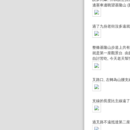
邊塞車邊眺望基隆山 (
過了九份老街沒多遠就
整條基隆山步道上共有
就是第一座觀景台. 
自討苦吃, 今天老天
叉路口, 左轉為山腰支
支線的長度比主線遠了
過叉路不遠抵達第二座