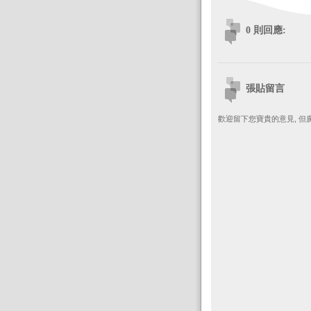
0 則回應:
張貼留言
歡迎留下您寶貴的意見, 但