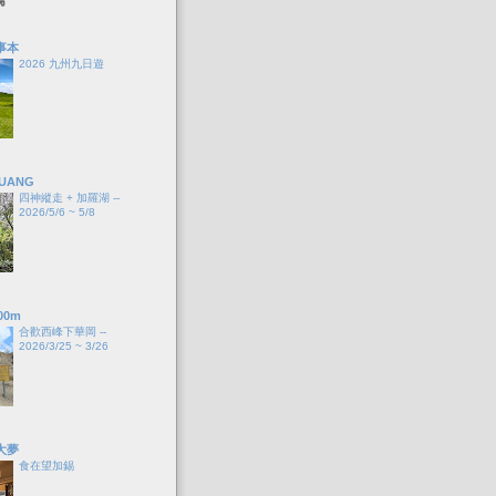
事本
2026 九州九日遊
HUANG
四神縱走 + 加羅湖 --
2026/5/6 ~ 5/8
00m
合歡西峰下華岡 --
2026/3/25 ~ 3/26
大夢
食在望加錫