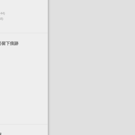
(44)
68)
必留下痕跡
薦