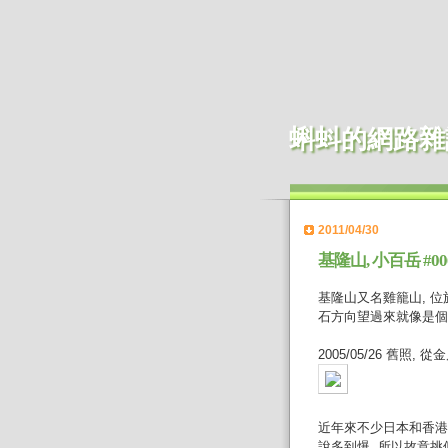
蝌蚪的網路雜
2011/04/30
基隆山, 小百岳 #00
基隆山又名雞籠山, 位
石方向望過來就像是個
2005/05/26 舊照
近年來不少日本和香港
說多到爆, 所以故意