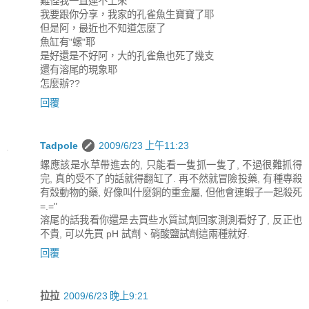
難怪我一直連不上來
我要跟你分享，我家的孔雀魚生寶寶了耶
但是阿，最近也不知道怎麼了
魚缸有"螺"耶
是好還是不好阿，大的孔雀魚也死了幾支
還有溶尾的現象耶
怎麼辦??
回覆
Tadpole
2009/6/23 上午11:23
螺應該是水草帶進去的, 只能看一隻抓一隻了, 不過很難抓得
完, 真的受不了的話就得翻缸了. 再不然就冒險投藥, 有種專殺
有殼動物的藥, 好像叫什麼銅的重金屬, 但他會連蝦子一起殺死
=.="
溶尾的話我看你還是去買些水質試劑回家測測看好了, 反正也
不貴, 可以先買 pH 試劑、硝酸鹽試劑這兩種就好.
回覆
拉拉
2009/6/23 晚上9:21