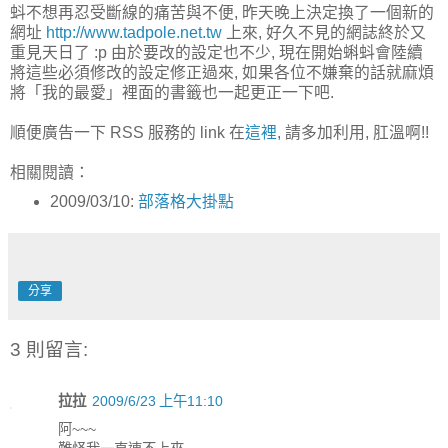
蚪不想再忍受斷線的痛苦與不便, 昨天晚上決定換了一個新的
網址
http://www.tadpole.net.tw
上來, 好久不見的網誌終於又
重見天日了 :p 由於要改的設定也不少, 現在開始蝌蚪會陸續
將這些必須修改的設定修正過來, 如果各位不嫌棄的話就麻煩
將「我的最愛」裡面的書籤也一起更正一下吧.
順便廣告一下 RSS 服務的 link 在
這裡
, 請多加利用, 肛溫啊!!
相關閱讀：
2009/03/10:
部落格大掛點
分享
3 則留言:
拉拉
2009/6/23 上午11:10
阿~~~