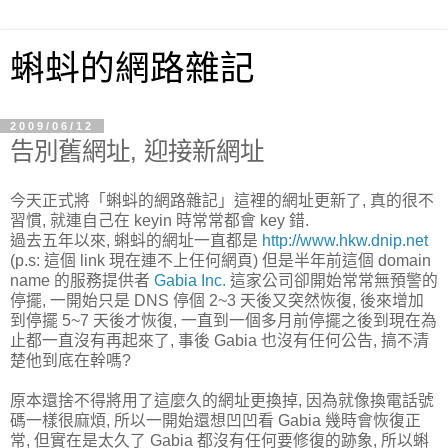
蝌蚪的網路雜記
2009/06/12
告別舊網址, 迎接新網址
今天正式將「蝌蚪的網路雜記」這裡的網址更新了, 真的很不
習慣, 就連自己在 keyin 時常常都會 key 錯.
過去五年以來, 蝌蚪的網址一直都是
http://www.hkw.dnip.net
(p.s: 這個 link 現在連不上任何網頁) 但是半年前這個 domain
name 的服務提供者
Gabia Inc.
這家公司卻開始常常無預警的
停擺, 一開始只是 DNS 停個 2~3 天後又突然恢復, 後來增加
到停擺 5~7 天後才恢復, 一直到一個多月前停擺之後到現在為
止都一直沒有再起來了, 事後 Gabia 也沒有任何公告, 搞不清
楚他到底在幹嗎?
原本還捨不得將用了這麼久的網址更換掉, 因為就像換電話號
碼一樣很麻煩, 所以一開始還想凹凹看 Gabia 幾時會恢復正
常, 但實在是太久了 Gabia 都沒有任何要修復的跡象, 所以蝌