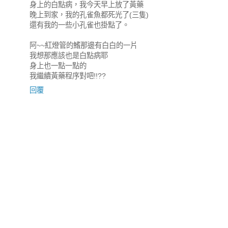
身上的白點病，我今天早上放了黃藥
晚上到家，我的孔雀魚都死光了(三隻)
還有我的一些小孔雀也掛點了。
阿~~紅燈管的鰭那邊有白白的一片
我想那應該也是白點病耶
身上也一點一點的
我繼續黃藥程序對吧!!??
回覆