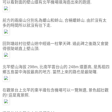
可以看對面的壁山還有北竿機場填海造出來的跑道.
前方的兩座山分別名為螺山和蚌山, 合稱螺蚌山. 由於沒有太
多的時間所以就沒有往下走.
回到塘歧村往壁山途中經過一柱擎天碑. 過此碑之後路又會變
得很陡峭直上壁山頂.
北竿壁山海拔 298m, 比南竿雲台山的 248m 還要高, 是馬祖四
鄉五島當中海拔最高的地方. 當然上來的路也是最陡囉.
在觀景台上北竿的東半邊包含機場可以一覽無遺, 景色超壯觀
的! 這是寬景照.