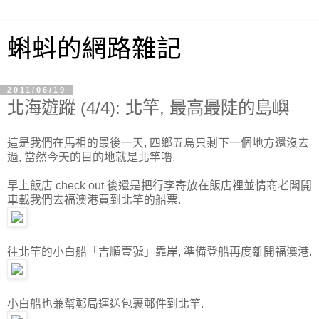
蝌蚪的網路雜記
2011/06/19
北海遊蹤 (4/4): 北竿, 最高最陡的島嶼
這是我們在馬祖的最後一天, 四鄉五島只剩下一個地方還沒去
過, 當然今天的目的地就是北竿嚕.
早上飯店 check out 後還是把行李寄放在飯店裡並情商老闆開
車載我們去福澳港買到北竿的船票.
往北竿的小白船「吉順壹號」靠岸, 準備登船再度離開福澳港.
小白船也兼幫郵局運送包裹郵件到北竿.