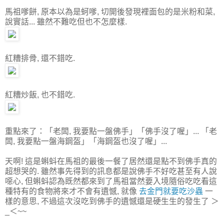
馬祖嗲餅, 原本以為是蚵嗲, 切開後發現裡面包的是米粉和菜,
說實話... 雖然不難吃但也不怎麼樣.
紅糟排骨, 還不錯吃.
紅糟炒飯, 也不錯吃.
重點來了：「老闆, 我要點一盤佛手」「佛手沒了喔」... 「老
闆, 我要點一盤海鋼盔」「海鋼盔也沒了喔」...
天啊! 這是蝌蚪在馬祖的最後一餐了居然還是點不到佛手真的
超想哭的. 雖然事先得到的訊息都是說佛手不好吃甚至有人說
噁心, 但蝌蚪認為既然都來到了馬祖當然要入境隨俗吃吃看這
種特有的食物將來才不會有遺憾, 就像
去金門就要吃沙蟲
一
樣的意思, 不過這次沒吃到佛手的遺憾還是硬生生的發生了 ＞
_＜~~