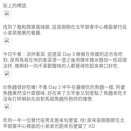
街上的標語.
找到了龍和閩東風味館, 這是剛剛在北竿遊客中心裡面替代役
小弟弟推薦的餐廳.
今日午餐：涼拌紫菜. 這道菜 Day 3 晚餐在依嬤的店也有吃
到, 是用馬祖在地的紫菜燙一燙之後用陳年糯米醋加一些蒜頭
涼拌, 連蝌蚪一向不喜歡酸味的人都覺得吃起來爽口好吃.
炒魚麵很好吃喔! 不像 Day 2 中午在儷儐吃的魚麵一樣, 阿婆
魚麵果然沒什麼腥味, 好在來了北竿後又刻意點了魚麵來吃才
沒有打碎蝌蚪先前對馬祖魚麵所抱持的憧憬.
吃到一半一位替代役男走進來包便當, 哈! 原來是剛剛那位北
竿遊客中心裡面的小弟弟也跑來包便當了 XD