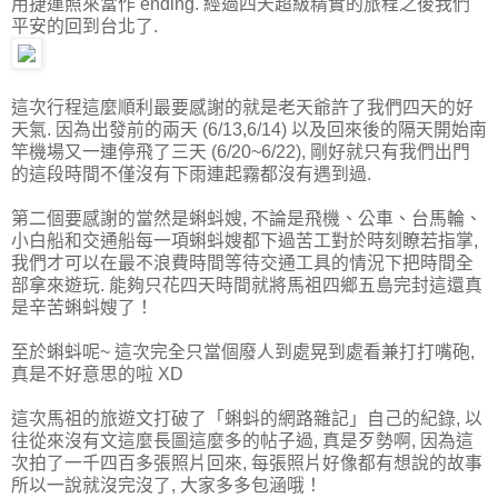
用捷運照來當作 ending. 經過四天超級精實的旅程之後我們
平安的回到台北了.
這次行程這麼順利最要感謝的就是老天爺許了我們四天的好
天氣. 因為出發前的兩天 (6/13,6/14) 以及回來後的隔天開始南
竿機場又一連停飛了三天 (6/20~6/22), 剛好就只有我們出門
的這段時間不僅沒有下雨連起霧都沒有遇到過.
第二個要感謝的當然是蝌蚪嫂, 不論是飛機、公車、台馬輪、
小白船和交通船每一項蝌蚪嫂都下過苦工對於時刻瞭若指掌,
我們才可以在最不浪費時間等待交通工具的情況下把時間全
部拿來遊玩. 能夠只花四天時間就將馬祖四鄉五島完封這還真
是辛苦蝌蚪嫂了！
至於蝌蚪呢~ 這次完全只當個廢人到處晃到處看兼打打嘴砲,
真是不好意思的啦 XD
這次馬祖的旅遊文打破了「蝌蚪的網路雜記」自己的紀錄, 以
往從來沒有文這麼長圖這麼多的帖子過, 真是歹勢啊, 因為這
次拍了一千四百多張照片回來, 每張照片好像都有想說的故事
所以一說就沒完沒了, 大家多多包涵哦！