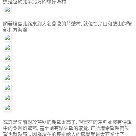
這是位於北竿北方的橋仔漁村.
順著環島北路來到大名鼎鼎的芹壁村, 就位在芹山和壁山的鞍
部北方海邊.
或許是先前對於芹壁的期望太高了, 說實在的芹壁並沒有傳說
中的令蝌蚪驚豔, 甚至還有點失望的感覺. 正所謂希望越高失
望也就越高... 因為現在的芹壁給人的感覺就是太商業化了.