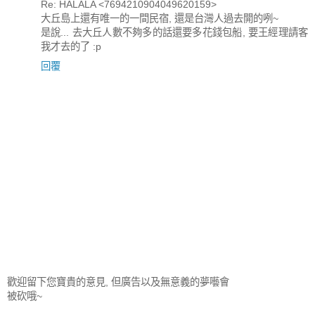
Re: HALALA <7694210904049620159>
大丘島上還有唯一的一間民宿, 還是台灣人過去開的咧~
是說... 去大丘人數不夠多的話還要多花錢包船, 要王經理請客
我才去的了 :p
回覆
歡迎留下您寶貴的意見, 但廣告以及無意義的夢囈會
被砍哦~