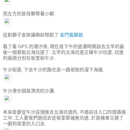
而左方的是母獅帶著小獅.
這對獅子家族讓蝌蚪想起了
金門風獅爺
.
看了看 GPS 的潮汐表, 現在是下午的退潮時間該去北竿的最
後一個景點北海坑道了. 北竿的北海坑道又稱午沙坑道, 坑道
的兩頭分別在坂里和午沙.
午沙街道. 下去午沙的路也是一路很陡的溜下海邊.
午沙港也個是漂亮的沙灘.
本來是要從午沙這頭進去北海坑道的, 不過前往入口的道路施
工中, 工人要我們退回去從坂里那端進坑道, 於是機車又繞了
一圈到坂里的入口去.