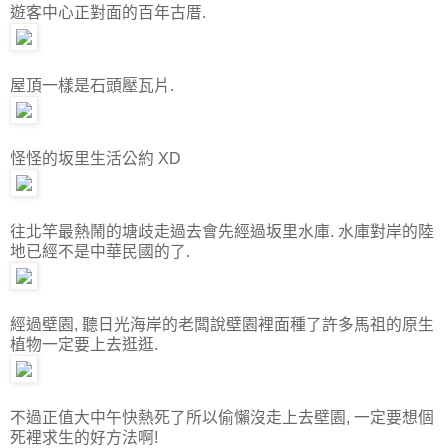
遊客中心正對面的百年古厝.
屋頂一樣是石頭壓瓦片.
怪怪的坂里生活公約 XD
往北竿最熱鬧的塘歧走過去會先經過坂里水庫. 水庫對岸的陸
地已經不是中華民國的了.
經過壁園, 聽日光海岸的老闆說壁園裡面種了許多馬祖的原生
植物一定要上去逛逛.
不過正值大中午快熱死了所以偷懶沒走上去壁園, 一定要想個
死裡求生的好方法啊!