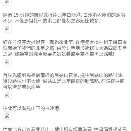
經過 15 分鐘的航程就抵達北竿白沙港. 白沙港內停泊的漁船
不少, 不像馬祖其他的港口好像都是客船比較多.
好在並沒有大批遊客一起過來北竿. 在港務大樓裡租了機車後
就開始了我們的北竿之旅. 由於北竿地形起伏很大為四鄉五島
之冠, 建議拿到機車後要先試試看煞車靈不靈再上路哦!
首先先騎到馬祖最南邊的尼姑山賞景, 通往尼姑山的路很陡,
後段路況也不太優. 尼姑山是北竿南邊的制高點, 在這邊往南
可以清楚看見南竿.
往北可以看見山下的白沙港.
往東北方可以看見芹山、壁山還有坂里海灘. 這畫面幾乎就已