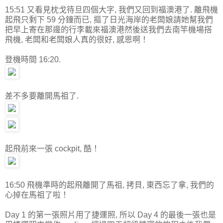
15:51 又看見枕戈待旦四個大字, 我們又回到福澳港了. 離飛機
起飛只剩下 59 分鐘而已, 摳了日光海岸的老闆娘請她幫我們
把早上寄在那邊的行李載來福澳港然後送我們去南竿機場搭
飛機, 老闆和老闆娘人真的很好, 感恩啊！
登機時間 16:20.
差不多要離開馬祖了.
起飛前來一張 cockpit, 酷！
16:50 飛機準時的起飛離開了馬祖, 拷貝, 東西忘了拿, 我們的
心掉在馬祖了啦！
Day 1 的第一張照片用了捷運照, 所以 Day 4 的最後一張也是