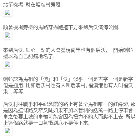
北竿機場, 就在塘歧村旁邊.
順著機場旁邊的馬路穿過跑道下方來到后沃濱海公園.
來到后沃. 細心一點的人會發現南竿也有個后沃, 一開始蝌蚪
還以為自己記錯地名了.
蝌蚪認為馬祖的「澳」和「沃」似乎一個是古字一個是新字
但是通用. 比如后沃村也有人叫后澳村, 福澳港也有人叫福沃
港... 等等.
后沃村往戰爭和平紀念館的路上有著全馬祖唯一的紅綠燈, 那
是因為這條路又窄又陡如果不加以管制的話萬一路上停車會
車之後要上坡的車輛可能會因為扭力不夠大而爬不上去, 所以
上這條路就要一口氣衝到底不要停下來.