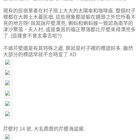
現有的民宿業者在村子搭上大大的太陽傘和咖啡座, 整個村子
裡都在大興土木蓋民宿, 這些現象都是躲在鏡頭之外您所看不
見的地方呀! 與其說芹壁漂亮, 蝌蚪和蝌蚪嫂一致認為南竿的
津沙聚落、夫人村, 或是東莒的福正聚落都比芹壁來得漂亮多
了. (這樣會不會太毒舌啦?)
不過芹壁還是有其特殊之處, 那就是村子裡的標語好多, 雖然
大部分的標語早就不合時宜了 XD
芹壁村 14 號, 大名鼎鼎的芹壁海盜屋.