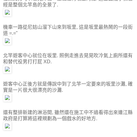
經是整個北竿島的全景了.
機車一路從尼姑山溜下山來到坂里, 這是坂里最熱鬧的一段街
道 =.="
北竿遊客中心就位在坂里. 照例走進去晃晃吹冷氣上廁所還有
和替代役男打打屁 XD.
遊客中心正後方就是傳說中到了北竿一定要來的坂里沙灘, 確
實是一片很大很漂亮的沙灘.
還有整排新建的淋浴間, 雖然還在施工中不過看得出來連江縣
政府是打算將這裡規劃為一個戲水的好地方.