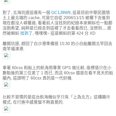
對了, 北海坑道這邊有一個
GC1J9W9
, 這是目前中華民國領
土上最北端的 cache, 可是它自從 2008/11/15 被種下去後到
現在都沒人尋獲過, 看著前人沒找到的紀錄本來蝌蚪也一點都
沒抱希望, 純粹是已經走到這裡了才去看看而已, 沒想到.... 居
然被蝌蚪
找到了
, 嘿嘿嘿~ 這是蝌蚪的第 424 分 XD
離開坑道, 趕回了白沙港準備搭 15:30 的小白船離開北竿回去
南竿福澳港.
拿著 60csx 和船上的航海用專業 GPS 做比較, 座標值只在小
數點後的第三位差了 1 而已, 而且 60csx 還是在看不見天的船
艙內, 這證明了 60csx 真的是一代好機.
比較不習慣的是這台航海機似乎只有「上為北方」這種顯示
模式, 在行進中感覺蠻不夠直覺的.