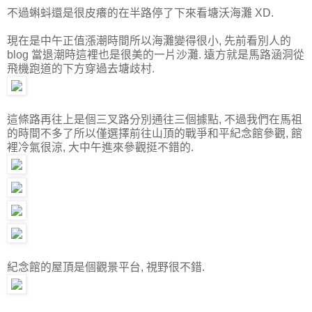
不過蝌蚪還是很皮癢的在半路停了下來看塘沃海灘 XD.
現在是中午正值漲潮時間所以海灘變得很小, 先前看別人的
blog 當退潮時這裡也是很美的一片沙灘. 遠方就是馬路涵洞從
飛機跑道的下方穿過去塘歧村.
這條路再往上是個三叉路分別通往三個據點, 不過我們在馬祖
的時間不多了所以僅選擇前往山頂的戰爭和平紀念館參觀, 館
裡冷氣很涼, 大中午進來參觀挺不錯的.
紀念館的屋頂是個觀景平台, 視野很不錯.