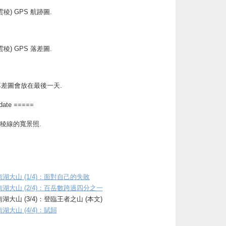
雲稜) GPS 航跡圖.
雲稜) GPS 落差圖.
及落差圖會放在最後一天.
date =====
稜線的寬景照.
湖大山 (1/4)：面對自己的失敗
湖大山 (2/4)：百岳數跨過四分之一
重返南湖大山 (3/4)：登臨王者之山 (本文)
湖大山 (4/4)：賦歸