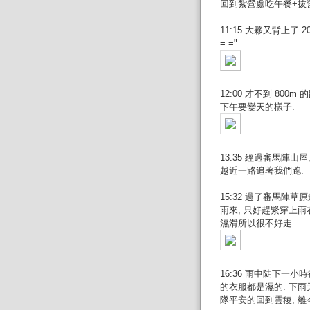
回到紮營處吃午餐+拔營
11:15 大夥又背上了
=.="
12:00 才不到 80
下午要變天的樣子.
13:35 經過審馬陣山
越近一路追著我們跑.
15:32 過了審馬陣
雨來, 只好趕緊穿上雨
濕滑所以很不好走.
16:36 雨中陡下一
的衣服都是濕的. 下
隊平安的回到雲稜, 離