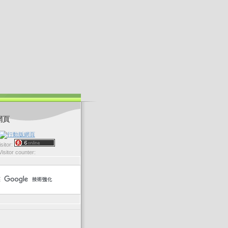
網頁
sitor:
Visitor counter: