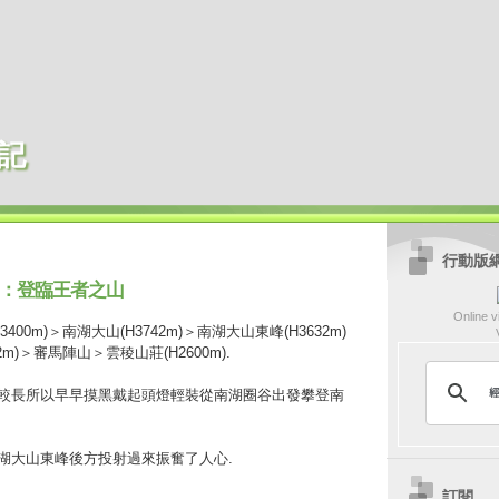
記
行動版
4)：登臨王者之山
Online vi
00m)＞南湖大山(H3742m)＞南湖大山東峰(H3632m)
m)＞審馬陣山＞雲稜山莊(H2600m).
路程比較長所以早早摸黑戴起頭燈輕裝從南湖圈谷出發攀登南
從南湖大山東峰後方投射過來振奮了人心.
訂閱