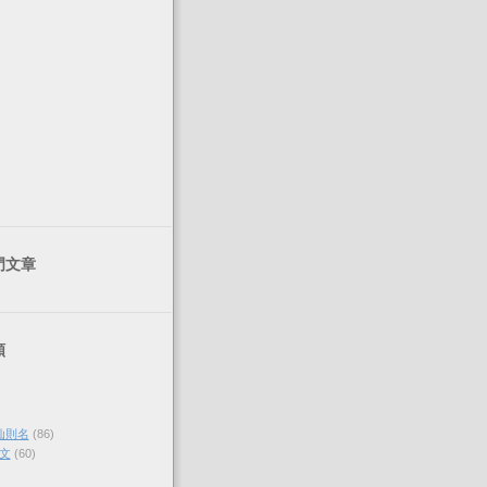
門文章
類
仙則名
(86)
文
(60)