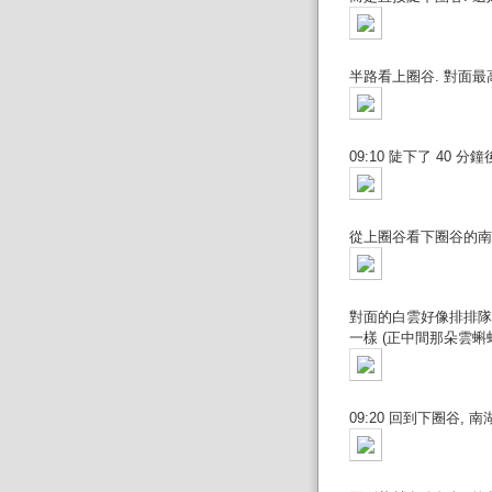
半路看上圈谷. 對面
09:10 陡下了 40
從上圈谷看下圈谷的南湖
對面的白雲好像排排隊
一樣 (正中間那朵雲
09:20 回到下圈谷,