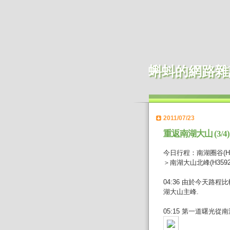
蝌蚪的網路雜
2011/07/23
重返南湖大山 (3/
今日行程：南湖圈谷(H34
＞南湖大山北峰(H3592
04:36 由於今天
湖大山主峰.
05:15 第一道曙光