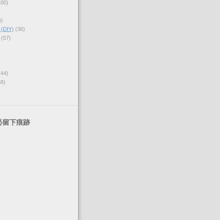
100)
6)
DIY)
(36)
(57)
(44)
68)
必留下痕跡