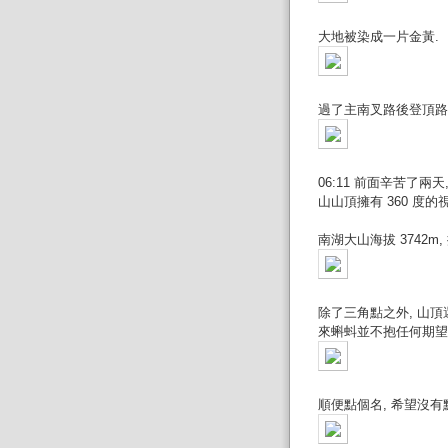
大地被染成一片金黃.
過了主南叉路後登頂路
06:11 前面辛苦了
山山頂擁有 360 度的視
南湖大山海拔 3742m,
除了三角點之外, 山頂還
來蝌蚪並不抱任何期望,
順便點個名, 希望沒有