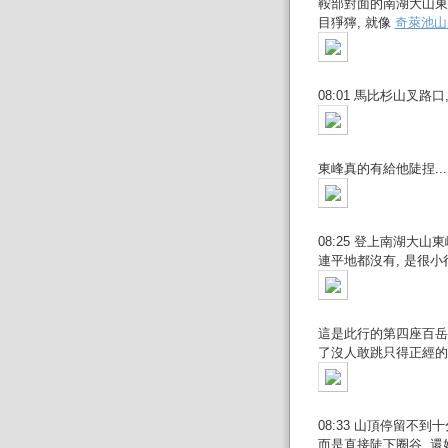
鞍部對面的南湖大山東
目猙獰, 就像
奇萊池山
08:01 馬比杉山叉路
東峰真的有給他陡捏...
08:25 登上南湖大山東峰
連平地都沒有, 是很小
這是此行的第四座百岳,
了沒人敢跳只得正經的來張團
08:33 山頂停留不
而是直接陡下圈谷. 