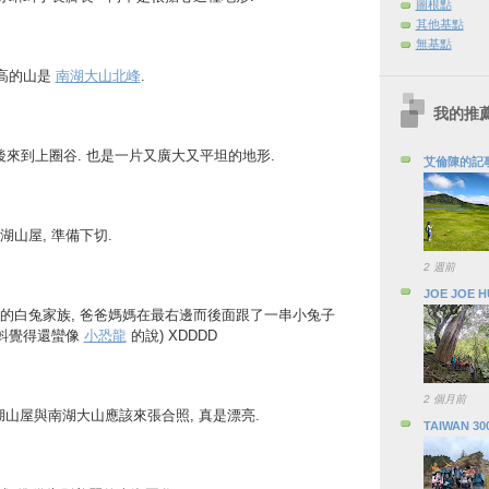
圖根點
其他基點
無基點
最高的山是
南湖大山北峰
.
我的推
 分鐘後來到上圈谷. 也是一片又廣大又平坦的地形.
艾倫陳的記
山屋, 準備下切.
2 週前
JOE JOE 
的白兔家族, 爸爸媽媽在最右邊而後面跟了一串小兔子
蝌蚪覺得還蠻像
小恐龍
的說) XDDDD
2 個月前
 南湖山屋與南湖大山應該來張合照, 真是漂亮.
TAIWAN 30