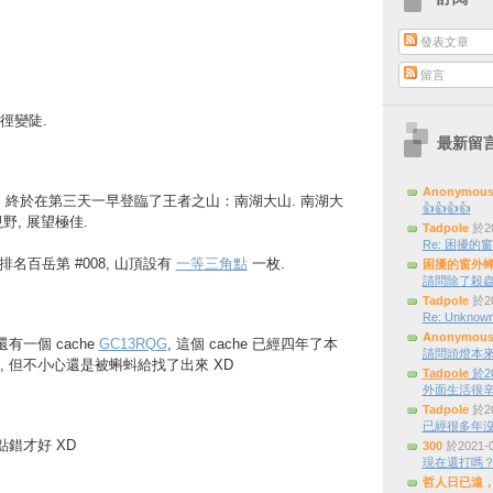
發表文章
留言
徑變陡.
最新留
Anonymou
兩天, 終於在第三天一早登臨了王者之山：南湖大山. 南湖大
👍👍👍👍
野, 展望極佳.
Tadpole
於20
Re: 困擾的窗外
 排名百岳第 #008, 山頂設有
一等三角點
一枚.
困擾的窗外
請問除了殺蟲
Tadpole
於20
Re: Unknown
Anonymou
有一個 cache
GC13RQG
, 這個 cache 已經四年了本
請問頭燈本來是三
 但不小心還是被蝌蚪給找了出來 XD
Tadpole
於20
外面生活很辛
Tadpole
於20
已經很多年
點錯才好 XD
300
於2021-
現在還打嗎
哲人日已遠