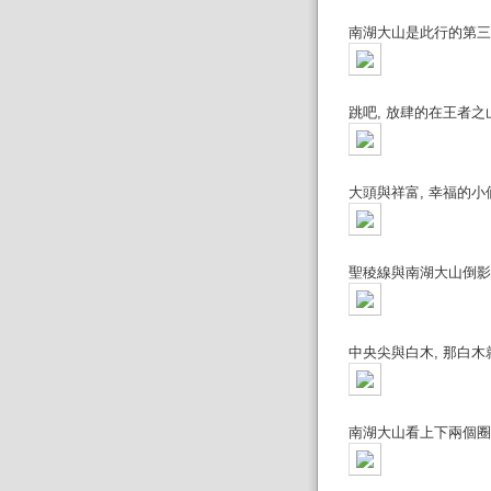
南湖大山是此行的第三座百岳
跳吧, 放肆的在王者之山上
大頭與祥富, 幸福的小倆
聖稜線與南湖大山倒影
中央尖與白木, 那白
南湖大山看上下兩個圈