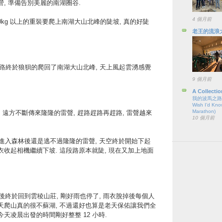
, 準備告別美麗的南湖圈谷.
4 個月前
 20kg 以上的重裝要爬上南湖大山北峰的陡坡, 真的好陡
老王的流浪
0m 的路終於狼狽的爬回了南湖大山北峰, 天上風起雲湧感覺
9 個月前
A Collectio
我的波馬之路（六
Wish I’d Kno
Marathon)
屋, 遠方不斷傳來隆隆的雷聲, 趕路趕路再趕路, 雷聲越來
10 個月前
草原進入森林後還是逃不過隆隆的雷聲, 天空終於開始下起
衣收起相機繼續下坡. 這段路原本就陡, 現在又加上地面
小時後終於回到雲稜山莊, 剛好雨也停了, 雨衣脫掉後每個人
雨天爬山真的很不蘇湖, 不過還好也算是老天保佑讓我們全
今天凌晨出發的時間剛好整整 12 小時.