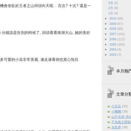
3月
(2)
會坐臥於王者之山仰頭向天呢... 百次? 十次? 還是一
2月
(8)
1月
(4)
►
2010
(65)
►
2009
(67)
►
2008
(85)
 45 分鐘該是告別的時候了, 回頭看看南湖大山, 她的美好
►
2007
(101)
►
2006
(112)
►
2005
(150)
►
2004
(4)
►
2003
(7)
多可愛的小花非常美麗, 邊走邊看倒也賞心悅目.
本月熱
文章分
小百岳
(53)
小機機
(39)
山不在高~有
不負責之開箱
水世界
(38)