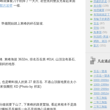
峰就像被刀子削掉了一大片, 岩壁黑到會反光看起來面
四處趴趴走
(
那片岩壁
一樣.
未分類
(139)
地理藏寶
(15
有我就搞定了 (
有輪子的東西
口, 準備開始踏上東峰的碎石陡坡.
百岳
(87)
空拍
(19)
鳥事情
(55)
幹譙吧~男孩
網路、資訊
(
影片
(151)
. 東峰海拔 3632m, 排名百岳第 #014, 山頂沒有基石,
凡走過
很斜的地形.
百岳一覽表
小百岳一覽表
0000~0999m
 也是蝌蚪個人的第 27 座百岳. 不過山頂腹地實在太小
1000~1999m
照 XD (Photo by 祥富)
2000~2999m
3000~3952m
一等三角點
二等三角點
到十分鐘就要下山了, 下東峰的路更驚險, 看起來根本不是路
三等三角點
還好蝌蚪手長腳長一向不是很擔心這種地形.