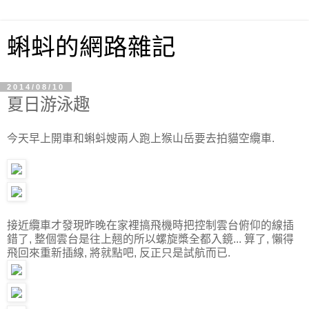
蝌蚪的網路雜記
2014/08/10
夏日游泳趣
今天早上開車和蝌蚪嫂兩人跑上猴山岳要去拍貓空纜車.
接近纜車才發現昨晚在家裡搞飛機時把控制雲台俯仰的線插
錯了, 整個雲台是往上翹的所以螺旋槳全都入鏡... 算了, 懶得
飛回來重新插線, 將就點吧, 反正只是試航而已.