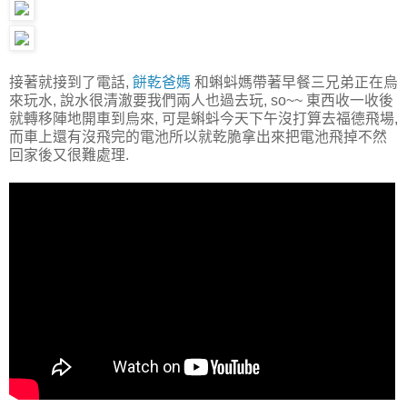
接著就接到了電話,
餅乾爸媽
和蝌蚪媽帶著早餐三兄弟正在烏
來玩水, 說水很清澈要我們兩人也過去玩, so~~ 東西收一收後
就轉移陣地開車到烏來, 可是蝌蚪今天下午沒打算去福德飛場,
而車上還有沒飛完的電池所以就乾脆拿出來把電池飛掉不然
回家後又很難處理.