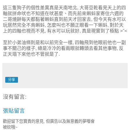
這三隻狗子的個性差異真是天南地北, 大哥豆乾看見天上的四
軸就拼命吠也不知道在吠甚麼、而先前來蝌蚪家寄住六週的
二哥燒餅每天都黏著蝌蚪直到前天才回家去, 但今天有水可以
玩居然完全不鳥蝌蚪, 怎麼叫也不願正眼看一下蝌蚪, 對於天
上的四軸也視而不見, 有水可以玩就好, 真是現實到了極點 >"<
至於小弟油條則是和以前完全一樣, 四軸飛到他眼前他也一副
事不關己的樣子, 總是冷冷的看兩眼就轉頭去看其他事物, 反
正天塌下來他也不管就是了.
分享
沒有留言:
張貼留言
歡迎留下您寶貴的意見, 但廣告以及無意義的夢囈會
被砍哦~