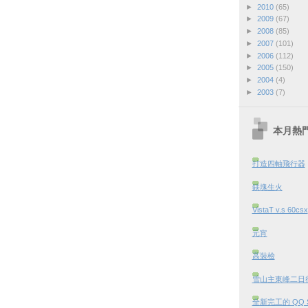
►
2010
(65)
►
2009
(67)
►
2008
(85)
►
2007
(101)
►
2006
(112)
►
2005
(150)
►
2004
(4)
►
2003
(7)
本月熱
打造四軸飛行器
鎂塊生火
VistaT v.s 60csx
元宵
高裝檢
雪山主東峰二日行 
全新完工的 QQ 