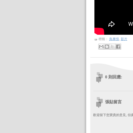
標籤：
鳥事情
,
影片
0 則回應:
張貼留言
歡迎留下您寶貴的意見, 但