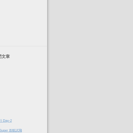
門文章
Day-2
Super 首航試飛