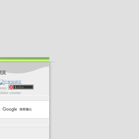
網頁
sitor:
Visitor counter: