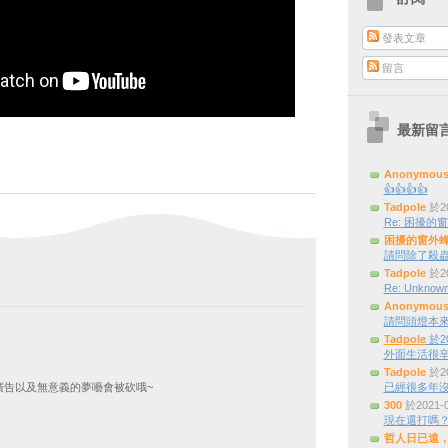
發表文章
留言
最新留
Anonymou
👍👍👍👍
Tadpole
於20
Re: 困擾的窗外
困擾的窗外
請問除了殺蟲
Tadpole
於20
Re: Unknown
Anonymou
請問頭燈本來是三
Tadpole
於20
外面生活很辛
Tadpole
於20
廣告以及無意義的夢囈會被砍哦~
已經很多年
300
於2021-
現在還打嗎
哲人日已遠