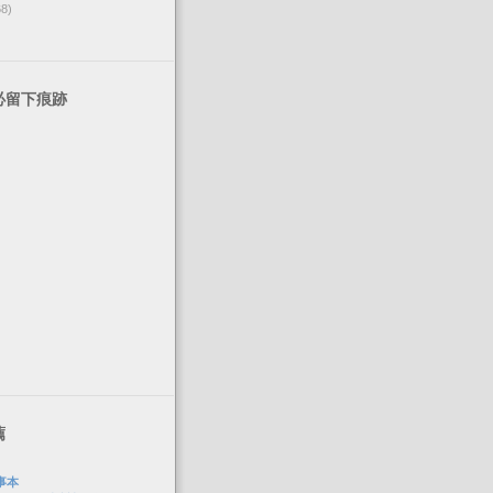
68)
必留下痕跡
薦
事本