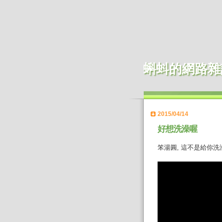
蝌蚪的網路雜
2015/04/14
好想洗澡喔
笨湯圓, 這不是給你洗