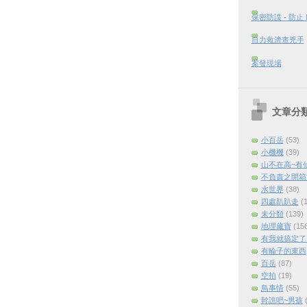
保密防諜 - 防止
自力救濟查兇手
案發現場
文章分
小百岳
(53)
小機機
(39)
山不在高~有
不負責之開箱
水世界
(38)
四處趴趴走
(
未分類
(139)
地理藏寶
(15
有我就搞定了 (
有輪子的東西
百岳
(87)
空拍
(19)
鳥事情
(55)
幹譙吧~男孩