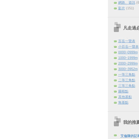
網路、資訊
(
影片
(151)
凡走過
百岳一覽表
小百岳一覽表
0000~0999m
1000~1999m
2000~2999m
3000~3952m
一等三角點
二等三角點
三等三角點
圖根點
其他基點
無基點
我的推
艾倫陳的記