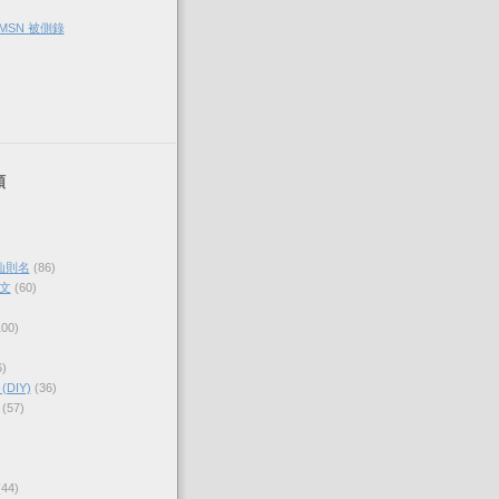
 MSN 被側錄
類
仙則名
(86)
文
(60)
100)
6)
DIY)
(36)
(57)
(44)