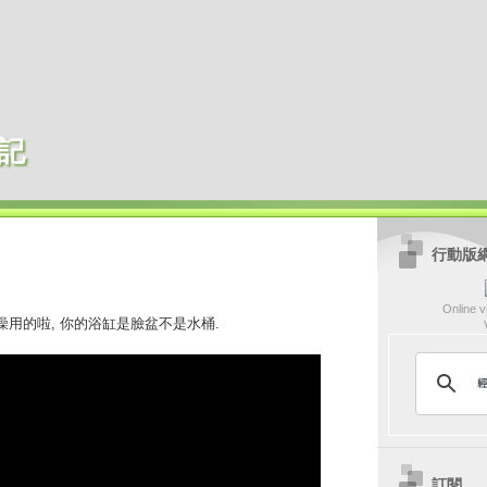
記
行動版
Online vi
澡用的啦, 你的浴缸是臉盆不是水桶.
訂閱