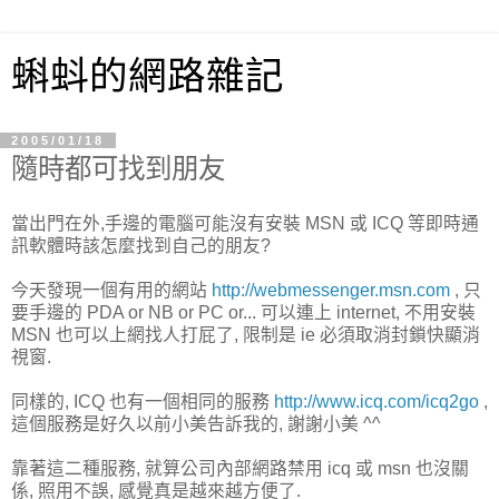
蝌蚪的網路雜記
2005/01/18
隨時都可找到朋友
當出門在外,手邊的電腦可能沒有安裝 MSN 或 ICQ 等即時通
訊軟體時該怎麼找到自己的朋友?
今天發現一個有用的網站
http://webmessenger.msn.com
, 只
要手邊的 PDA or NB or PC or... 可以連上 internet, 不用安裝
MSN 也可以上網找人打屁了, 限制是 ie 必須取消封鎖快顯消
視窗.
同樣的, ICQ 也有一個相同的服務
http://www.icq.com/icq2go
,
這個服務是好久以前小美告訴我的, 謝謝小美 ^^
靠著這二種服務, 就算公司內部網路禁用 icq 或 msn 也沒關
係, 照用不誤, 感覺真是越來越方便了.