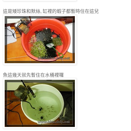
這是矮珍珠和默絲, 缸裡的蝦子都暫時住在這兒
魚這幾天就先暫住在水桶裡囉