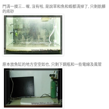
門清一摸三... 喔, 沒有啦, 是說草和魚和蝦都清掉了, 只剩骯髒
的底砂
原本放魚缸的地方空空如也, 只剩下鋼瓶和一些電線及風管