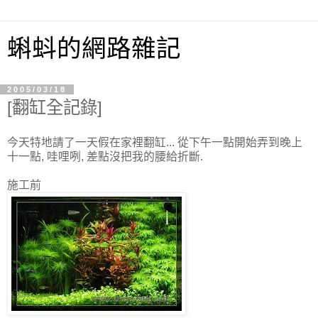
蝌蚪的網路雜記
2005/03/18
[翻缸全記錄]
今天特地請了一天假在家裡翻缸... 從下午一點開始弄到晚上
十一點, 哇哩咧, 差點沒把我的腰給折斷.
施工前