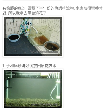
有夠髒的底沙, 累積了半年份的魚蝦排瀉物, 水應該很營養才
對, 所以我拿去陽台澆花了
缸子和底砂洗好後放回原處裝水