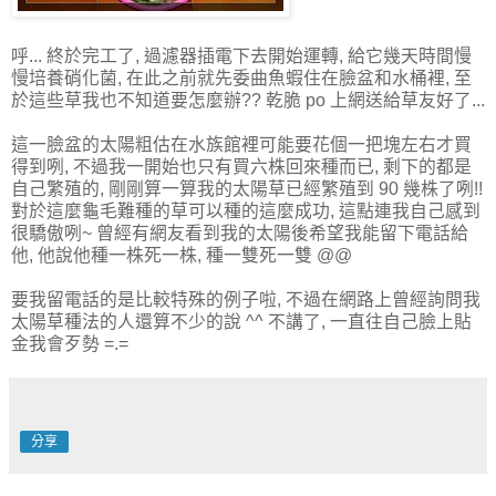
呼... 終於完工了, 過濾器插電下去開始運轉, 給它幾天時間慢
慢培養硝化菌, 在此之前就先委曲魚蝦住在臉盆和水桶裡, 至
於這些草我也不知道要怎麼辦?? 乾脆 po 上網送給草友好了...
這一臉盆的太陽粗估在水族館裡可能要花個一把塊左右才買
得到咧, 不過我一開始也只有買六株回來種而已, 剩下的都是
自己繁殖的, 剛剛算一算我的太陽草已經繁殖到 90 幾株了咧!!
對於這麼龜毛難種的草可以種的這麼成功, 這點連我自己感到
很驕傲咧~ 曾經有網友看到我的太陽後希望我能留下電話給
他, 他說他種一株死一株, 種一雙死一雙 @@
要我留電話的是比較特殊的例子啦, 不過在網路上曾經詢問我
太陽草種法的人還算不少的說 ^^ 不講了, 一直往自己臉上貼
金我會歹勢 =.=
分享