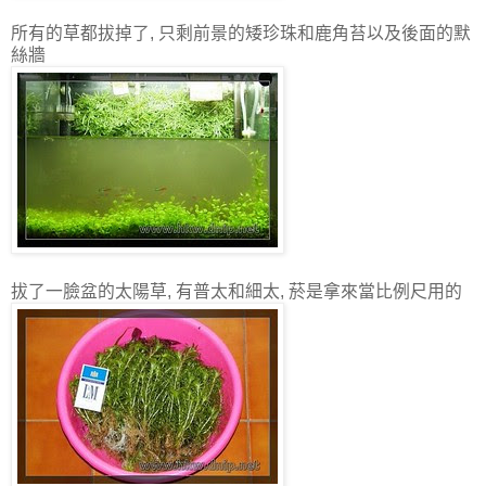
所有的草都拔掉了, 只剩前景的矮珍珠和鹿角苔以及後面的默
絲牆
拔了一臉盆的太陽草, 有普太和細太, 菸是拿來當比例尺用的