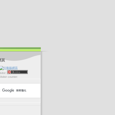
網頁
sitor:
Visitor counter: