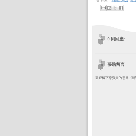
標籤：
四處趴趴走
,
地
0 則回應:
張貼留言
歡迎留下您寶貴的意見, 但