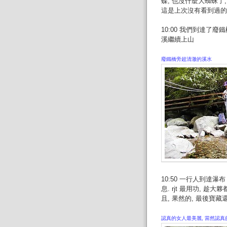
蝶, 也沒什麼大蜘蛛了
這是上次沒有看到過的
10:00 我們到達了廢鐵橋 
溪繼續上山
廢鐵橋旁超清澈的溪水
10:50 一行人到達瀑布 (
息. rjt 最用功, 
且, 果然的, 最後寶藏還
認真的女人最美麗, 當然認真的男人最