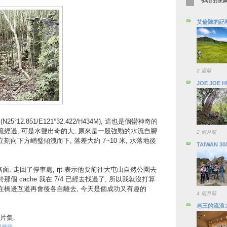
艾倫陳的記
2 週前
JOE JOE 
N25°12.851/E121°32.422/H434M), 這也是個蠻神奇的
流經過, 可是水聲出奇的大, 原來是一股強勁的水流自腳
2 個月前
刻向下方峭璧傾洩而下, 落差大約 7~10 米, 水落地後
TAIWAN 30
油路面. 走回了停車處, rjt 表示他要前往大屯山自然公園去
由於那個 cache 我在 7/4 已經去找過了, 所以我就沒打算
就在橋邊互道再會後各自離去, 今天是個成功又有趣的
4 個月前
老王的流浪
片集.