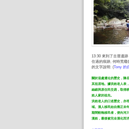
13:30 來到了古厝遺跡 (
住過的痕跡, 何時荒廢
的文字說明: (
Tony 
關於這處遺址的歷史，陳
其祖居地。據洪姓老人表
絲緞與原住民交易，取得
姓人家的祖先。
洪姓老人的口述歷史，亦
域。漢人移民始自雍正未年、
期間較晚移民者，便向河
漢姓，最後被完全漢化而