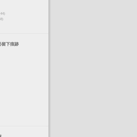
(44)
68)
必留下痕跡
薦