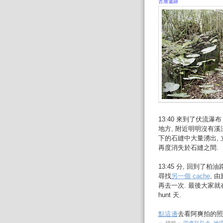
古厝遺跡
13:40 來到了伏流瀑布 (
地方, 附近明明沒有溪
下的石縫中大量湧出, 立
再度消失於石縫之間.
13:45 分, 回到了柏
尋找
另一個 cache
, 
再去一次. 最後大家
hunt 天.
點這邊
去看阿爽拍的照