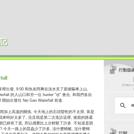
記
行動版
fall
Online vi
柵家裡出發, 9:00 和魚友阿爽在淡水見了面後驅車上山,
aterfall 的入山口和另一位 hunter "rjt" 會合, 和我們各自
始出發往 Nei Gan Waterfall 前進.
雨加上高溫的關係, 今天地上的石頭蠻乾的不太滑, 算是
我來時好太多了, 況且我是第二次造訪這裡, 後面的路還
我都已經有了底, 所以感覺比上次輕鬆了許多. 不知道是因
 今天一路上的昆蟲少了許多, 沒什麼蜻蜓, 沒什麼蝴
訂閱