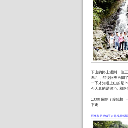
下山的路上遇到一位正
嗎?」, 然後阿爽再問
一下才知道上山的是 hun
今天真的是很巧, 和兩位
13:00 回到了廢鐵橋
下走.
阿爽和弟弟似乎在尋找黑殼蝦