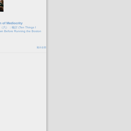
n of Mediocrity
）：檢討 (Ten Things I
wn Before Running the Boston
顯示全部