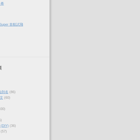
希希
Super 首航試飛
類
仙則名
(86)
文
(60)
100)
6)
DIY)
(36)
(57)