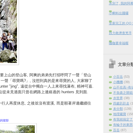
永別了, 我的阿
小蝌蚪出國囉
全新完工的 QQ 
自力救濟查兇手
咖咖要幸福喔
文章分
要上山的登山客, 阿爽的弟弟先打招呼問了一聲「登山
小百岳
(53)
了一聲「尋寶嗎?」, 沒想到真的是來尋寶的人, 大家聊了
小機機
(39)
ter "jing", 遠從台中獨自一人上來尋找瀑布, 精神可嘉.
山不在高~有
從未見過面只曾在網路上連絡過的 hunters 見到面.
不負責之開箱
水世界
(38)
, 一行人再度休息, 之後並沒有渡溪, 而是順著岸邊繼續往
四處趴趴走
(
未分類
(139)
地理藏寶
(15
有我就搞定了 (
的蹤影
有輪子的東西
百岳
(87)