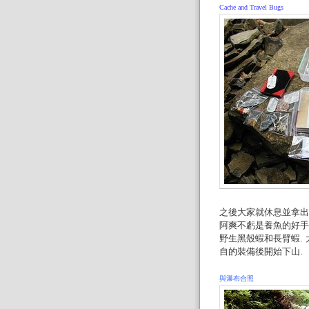
Cache and Travel Bugs
之後大家就休息並拿出零
阿爽不虧是養魚的好手
野生黑殼蝦和長臂蝦. 
自的裝備後開始下山.
與瀑布合照