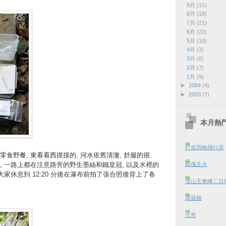
9月
(11)
8月
(19)
7月
(21)
6月
(22)
5月
(18)
4月
(3)
3月
(6)
2月
(7)
1月
(9)
►
2004
(4)
►
2003
(7)
本月熱
打造四軸飛行器
食野餐, 東看看西摸摸的, 河水依舊清澈, 舒服的很.
鎂塊生火
, 一路上都在注意路旁的野生墨絲和鐵皇冠, 以及水裡的
大家休息到 12:20 分後在瀑布前拍了張合照後背上了各
雪山主東峰二日行 
高裝檢
元宵