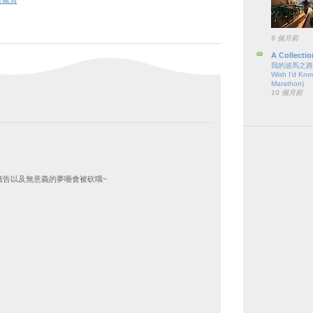
理藏寶
9 個月前
A Collectio
我的波馬之路（六
Wish I’d Kno
Marathon)
10 個月前
廣告以及無意義的夢囈會被砍哦~