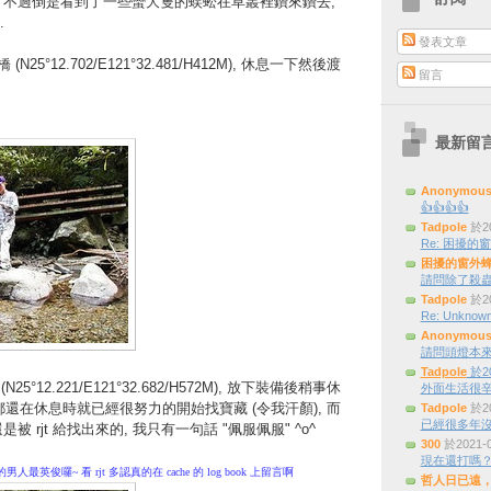
, 不過倒是看到了一些蠻大隻的蜈蚣在草叢裡鑽來鑽去,
.
發表文章
(N25°12.702/E121°32.481/H412M), 休息一下然後渡
留言
最新留
Anonymou
👍👍👍👍
Tadpole
於20
Re: 困擾的窗外
困擾的窗外
請問除了殺蟲
Tadpole
於20
Re: Unknown
Anonymou
請問頭燈本來是三
Tadpole
於20
N25°12.221/E121°32.682/H572M), 放下裝備後稍事休
外面生活很辛
趁大夥都還在休息時就已經很努力的開始找寶藏 (令我汗顏), 而
Tadpole
於20
已經很多年
是被 rjt 給找出來的, 我只有一句話 "佩服佩服" ^o^
300
於2021-
現在還打嗎
英俊囉~ 看 rjt 多認真的在 cache 的 log book 上留言啊
哲人日已遠