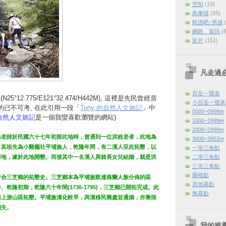
空拍
(19)
鳥事情
(55)
幹譙吧~男孩
網路、資訊
(
影片
(151)
凡走過
百岳一覽表
N25°12.775/E121°32.474/H442M), 這裡是先民曾經居
小百岳一覽表
的已不可考, 在此引用一段「
Tony 的自然人文旅記
」中
0000~0999m
的自然人文旅記
是一個我蠻喜歡瀏覽的網站)
1000~1999m
2000~2999m
岳老師於民國六十七年初探此地時，曾遇到一位洪姓老者，此地為
3000~3952m
，其祖先為小雞籠社平埔族人，乾隆年間，有二漢人至此拓墾，以
一等三角點
二等三角點
耕地，遂於此地開墾。而後其中一名漢人與酋長女兒結婚，就是洪
三等三角點
圖根點
符合三芝鄉的拓墾史。三芝鄉本為平埔族凱達格蘭人族分佈的區
其他基點
乾隆初期，乾隆六十年間(1736-1795)，三芝鄉已開拓完成。此
無基點
川上游山區拓墾。平埔族漢化較早，與漢移民雜處並通婚，亦漸採
消失。
我的推