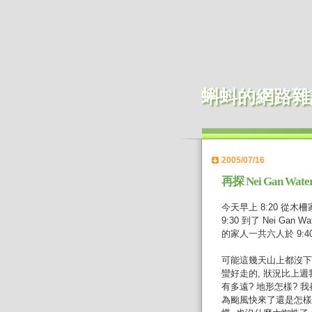
蝌蚪的網路雜
2005/07/16
再探 Nei Gan Water
今天早上 8:20 從木
9:30 到了 Nei Gan W
的家人一共六人於 9:40 開
可能這幾天山上都沒下
蠻好走的, 狀況比上週
有多遠? 地形怎樣? 
為颱風快來了還是怎樣?