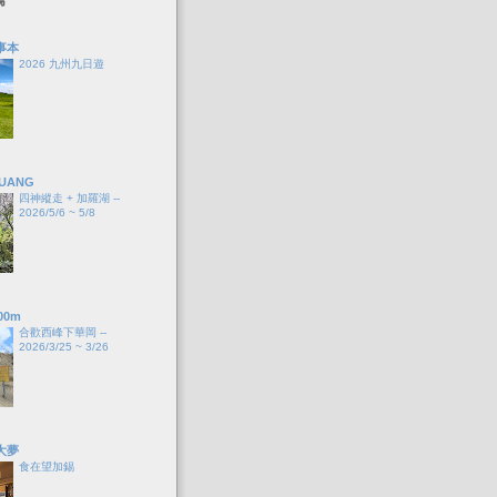
事本
2026 九州九日遊
HUANG
四神縱走 + 加羅湖 --
2026/5/6 ~ 5/8
00m
合歡西峰下華岡 --
2026/3/25 ~ 3/26
大夢
食在望加錫