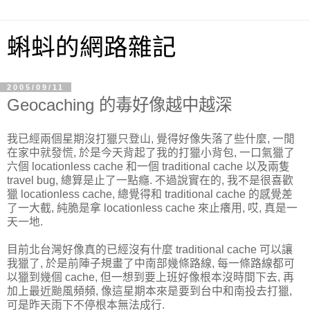
蝌蚪的網路雜記
2005/09/11
Geocaching 的毒好像越中越深
我已經兩個星期沒打獵只登山, 覺得好像失落了些什麼, 一閒
在家中就發慌, 於是今天背起了我的打獵小背包, 一口氣獵了
六個 locationless cache 和一個 traditional cache 以及兩隻
travel bug, 總算是止了一點癮. 不過說實在的, 我不是很喜歡
獵 locationless cache, 總覺得和 traditional cache 的感覺差
了一大截, 純脆是拿 locationless cache 來止癢用, 哎, 真是一
天一地.
目前北台灣好像真的已經沒有什麼 traditional cache 可以讓
我獵了, 於是前陣子規畫了中南部幾條路線, 每一條路線都可
以獵到幾個 cache, 但一想到要上班好像根本沒時間下去, 再
加上最近颱風頻頻, 像這星期本來是要到台中和南投去打獵,
可是昨天雨下不停根本無法成行.