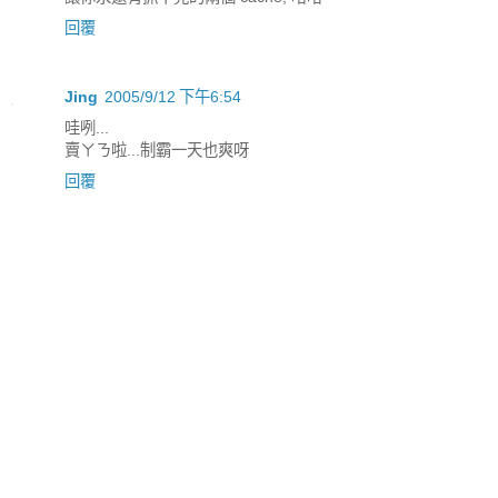
回覆
Jing
2005/9/12 下午6:54
哇咧...
賣ㄚㄋ啦...制霸一天也爽呀
回覆