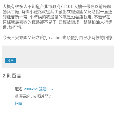
大概有很多人不知道台北市政府和 101 大樓一帶在以前是聯
勤兵工廠, 有條小鐵路就從兵工廠出來經過國父紀念館一直通
到延吉街一帶, 小時候的我最愛的就是沿著鐵軌走, 不過現在
這條我最喜歡的鐵路卻不見了, 已經被鋪成一整條柏油人行步
道, 好可惜.
今天不只來國父紀念館打 cache, 也順便打自己小時候的回憶.
分享
2 則留言:
匿名
2006/1/9 凌晨3:57
很漂亮的 title 照片耶 :)
回覆