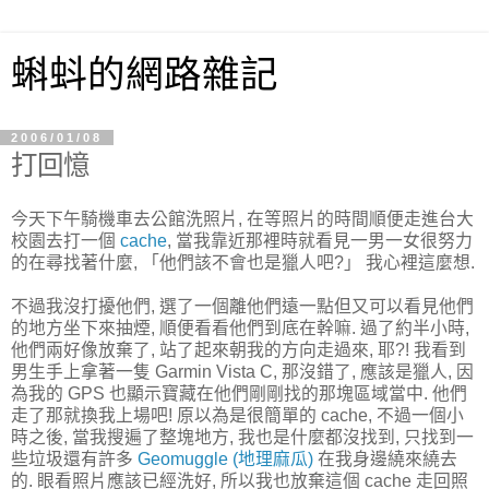
蝌蚪的網路雜記
2006/01/08
打回憶
今天下午騎機車去公館洗照片, 在等照片的時間順便走進台大
校園去打一個
cache
, 當我靠近那裡時就看見一男一女很努力
的在尋找著什麼, 「他們該不會也是獵人吧?」 我心裡這麼想.
不過我沒打擾他們, 選了一個離他們遠一點但又可以看見他們
的地方坐下來抽煙, 順便看看他們到底在幹嘛. 過了約半小時,
他們兩好像放棄了, 站了起來朝我的方向走過來, 耶?! 我看到
男生手上拿著一隻 Garmin Vista C, 那沒錯了, 應該是獵人, 因
為我的 GPS 也顯示寶藏在他們剛剛找的那塊區域當中. 他們
走了那就換我上場吧! 原以為是很簡單的 cache, 不過一個小
時之後, 當我搜遍了整塊地方, 我也是什麼都沒找到, 只找到一
些垃圾還有許多
Geomuggle (地理麻瓜)
在我身邊繞來繞去
的. 眼看照片應該已經洗好, 所以我也放棄這個 cache 走回照