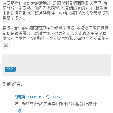
有要舉辦什麼盛大的活動, 只是同學們見個面聊聊天而已, 可
是就想一定要參一咖看看老同學, 可見蝌蚪真的老了. 就像晚
上蝌蚪媽看到底下照片時驚呼：哎唷, 你同學怎麼全都變成歐
幾桑了呀? =.="
是呀~ 當年的小蘿蔔頭現在全都變了個樣, 不過女同學們個個
都還是很美麗滴~ 感謝主辦人努力的到處奔走聯絡畢業了這
麼久的同學們. 也很期待下次大家再相聚天南地北的話當年~
分享
6 則留言:
餅乾媽
2009/10/17 晚上11:51
哇~~雖然較不出名字,但其中有5個人我還認得出來咧!
回覆