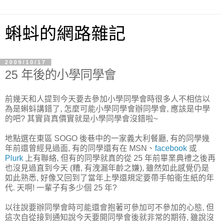
蝌蚪的網路雜記
2009/10/17
25 年後的小學同學會
前幾天和人提到今天要去參加小學同學會時很多人不相信以
為是蝌蚪講錯了, 怎麼可能小學同學會辦同學會, 應該是中學
的吧? 其實貨真價實就是小學同學會沒錯啦~
地點選在東區 SOGO 後巷中的一家義大利餐廳, 有的同學幾
年前還曾經見過面, 有的同學還有在 MSN、
facebook
或
Plurk
上有聯絡, 但有的同學就真的從 25 年前畢業典禮之後再
也沒見過直到今天 (糟, 有洩漏年齡之嫌), 雖然如此感覺仍是
如此熟悉, 好像又回到了當年上學還規定要帶手帕衛生紙的年
代. 天啊! 一輩子有多少個 25 年?
以往說要辦同學會時可能還會抱著可參加可不參加的心態, 但
這次自從接到通知說今天要開同學會後就非常的期待, 雖說沒