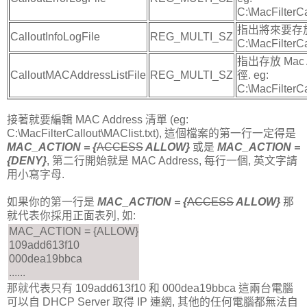
C:\MacFilterCal
指出將來要存放
CalloutInfoLogFile
REG_MULTI_SZ
C:\MacFilterCa
指出存放 Mac 
CalloutMACAddressListFile
REG_MULTI_SZ
徑. eg:
C:\MacFilterCa
接著就要編輯 MAC Address 清單 (eg:
C:\MacFilterCallout\MAClist.txt), 這個檔案的第一行一定得是
MAC_ACTION = {
ACCESS
ALLOW}
或是
MAC_ACTION =
{DENY}
, 第二行開始就是 MAC Address, 每行一個, 英文字請
用小寫字母.
如果你的第一行是
MAC_ACTION = {
ACCESS
ALLOW}
那
就代表你採用正面表列, 如:
MAC_ACTION = {ALLOW}
109add613f10
000dea19bbca
......
那就代表只有 109add613f10 和 000dea19bbca 這兩台電腦
可以自 DHCP Server 取得 IP 連網, 其他的任何電腦都無法自