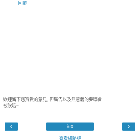
回覆
歡迎留下您寶貴的意見, 但廣告以及無意義的夢囈會
被砍哦~
‹
›
首頁
查看網路版