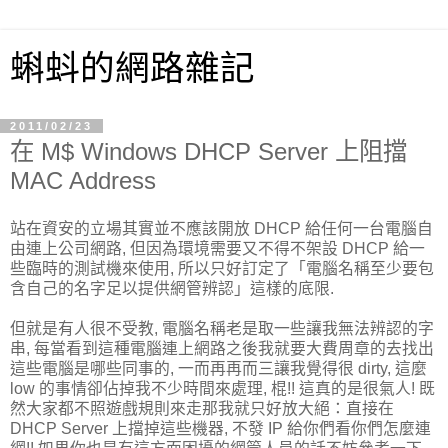
蝌蚪的網路雜記
2011/02/23
在 M$ Windows DHCP Server 上阻擋
MAC Address
站在資安的立場其實並不應該開放 DHCP 給任何一台電腦自
由連上公司網路, 但因為環境需要又不得不架設 DHCP 給一
些臨時的測試機來使用, 所以只好訂定了「電腦名稱至少要包
含自己的名字足以提供網管辨認」這樣的底限.
但就是有人很不受教, 電腦名稱老是取一些讓我無法辨認的字
串, 每當看到這種電腦連上網路之後我就要大費周章的去找出
這些電腦是哪些同事的, 一而再再而三讓我覺得很 dirty, 這麼
low 的事情卻佔掉我不少時間來處理, 棍!! 這真的是很氣人! 既
然大家都不照遊戲規則來走那我就只好放大絕：直接在
DHCP Server 上擋掉這些機器, 不發 IP 給你們看你們怎麼連