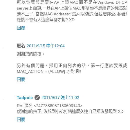
所以你應該是要在AP上鎖MAC而不是在Windows DHCP
server上面鎖,一旦在AP上鎖住MAC那麼你不想給連的機器就
連不上了. 當然MAC Address也是可以偽造,但我想你公司內部
應該不會有人這麼無聊才對? XD
回覆
匿名
2011/9/15 中午12:04
謝謝您的問覆。
另外有個問題，採用正向列表的話，第一行應該要設成
MAC_ACTION = {ALLOW} 才對吧!!
回覆
Tadpole
2011/9/17 晚上11:02
Re: 匿名 <7477888057130603143>
感謝您的指正, 沒想到小弟打錯這麼久連自己都沒發現到 XD
回覆