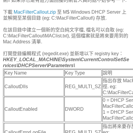
網!! 如果你也是有這方面困擾的網管人員的話不妨參考一下.
下載
MacFilterCallout.zip
至 M$ Windows DHCP Server 上
並解開至某個目錄 (eg: C:\MacFilterCallout\) 存放.
在該目錄中建立一個新的空白純文字檔, 檔名可以自取 (eg:
C:\MacFilterCallout\MAClist.txt), 這個檔案就是將來要用到的
Mac Address 清單.
打開登錄編輯程式 (regedit.exe) 並新增以下 registry key：
HKEY_LOCAL_MACHINE\System\CurrentControlSet\Se
rvices\DHCPServer\Parameters\
Key Name
Key Type
說明
指出存放 MacFil
CalloutDlls
REG_MULTI_SZ
徑. eg:
C:\MacFilterCa
0 = DHCP Se
MacFilterCall
CalloutEnabled
DWORD
1 = DHCP Se
MacFilterCall
指出將來要存
CalloutErrorLogFile
REG_MULTI_SZ
eg: