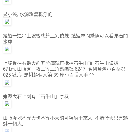
過小溪, 水源還蠻乾淨的.
經過一連串上坡後終於上到稜線, 透過林間縫隙可以看見石門
水庫.
上稜後往右轉大約五分鐘就可抵達石牛山頂. 石牛山海拔
671m, 山頂有一枚三等三角點編號 6247, 名列台灣小百岳第
025 號. 這是蝌蚪個人第 39 座小百岳入手 ^^
旁邊大石上刻有「石牛山」字樣.
山頂腹地不算大也不算小大約可容納十來人, 不過今天只有蝌
蚪一個人.