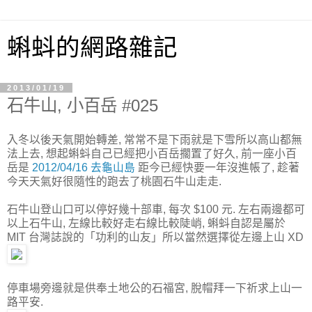
蝌蚪的網路雜記
2013/01/19
石牛山, 小百岳 #025
入冬以後天氣開始轉差, 常常不是下雨就是下雪所以高山都無
法上去, 想起蝌蚪自己已經把小百岳擱置了好久, 前一座小百
岳是
2012/04/16 去龜山島
距今已經快要一年沒進帳了, 趁著
今天天氣好很隨性的跑去了桃園石牛山走走.
石牛山登山口可以停好幾十部車, 每次 $100 元. 左右兩邊都可
以上石牛山, 左線比較好走右線比較陡峭, 蝌蚪自認是屬於
MIT 台灣誌說的「功利的山友」所以當然選擇從左邊上山 XD
停車場旁邊就是供奉土地公的石福宮, 脫帽拜一下祈求上山一
路平安.