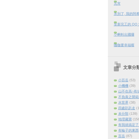
元宵
永別了, 我的阿
全新完工的 QQ 
小蝌蚪出國囉
咖咖要幸福喔
文章分
小百岳
(53)
小機機
(39)
山不在高~有
不負責之開箱
水世界
(38)
四處趴趴走
(
未分類
(139)
地理藏寶
(15
有我就搞定了 (
有輪子的東西
百岳
(87)