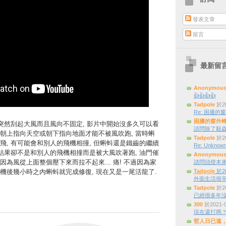
發表文章
留言
最新留
Anonymou
👍👍👍👍
Tadpole
於20
Re: 困擾的窗外
困擾的窗外
時突然刮起大風而且風向不固定, 影片中開始沒多久可以看
請問除了殺蟲
朝上指向天空或朝下指向地面才能不被風吹跑, 當時蝌
Tadpole
於20
飛, 有可能會和別人的飛機相撞, 但蝌蚪還是鐵齒的繼續
Re: Unknown
 結果卻不是和別人的飛機相撞而是被大風吹著跑, 油門催
Anonymou
為風從上面整個壓下來而拉不起來... 痛! 不過因為家
請問頭燈本來是三
機後幾小時之內蝌蚪就完成修復, 現在又是一尾活龍了.
Tadpole
於20
外面生活很辛
Tadpole
於20
已經很多年
300
於2021-
現在還打嗎
哲人日已遠