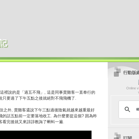
記
行動版
Online vi
這裡說的是「過五不飛」, 這是同事賣雞客一直奉行的
是說只要過了下午五點之後就絕對不飛飛機了.
不佳之外, 賣雞客還說下午三點過後陰氣就越來越重最好
飛的話五點前一定要落地收工. 為什麼要提這個? 因為昨
雞客看完後就又來諄諄教誨了蝌蚪一遍.
訂閱