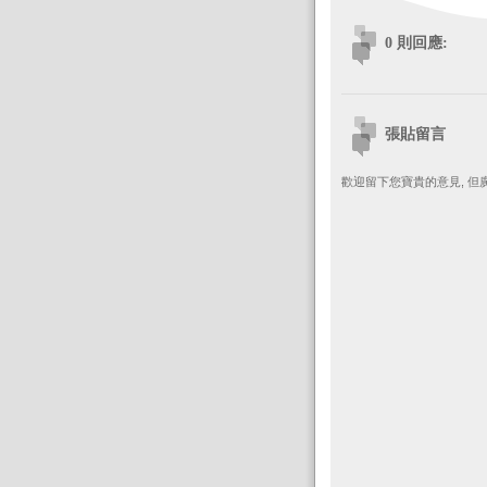
0 則回應:
張貼留言
歡迎留下您寶貴的意見, 但