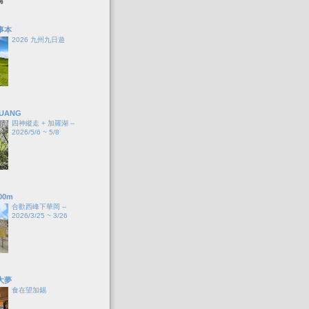
事本
2026 九州九日遊
HUANG
四神縱走 + 加羅湖 --
2026/5/6 ~ 5/8
00m
合歡西峰下華岡 --
2026/3/25 ~ 3/26
大夢
食在望加錫