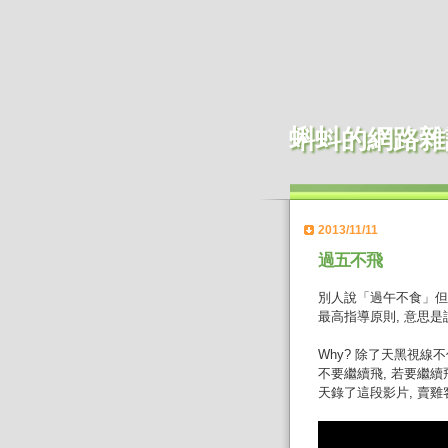
蝌蚪的網路雜
2013/11/11
過五不飛
別人說「過午不食」但
最高指導原則, 意思
Why? 除了天黑視線
不要繼續飛, 若要繼續
天錄了這段影片, 賣