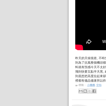
昨天的天候很差, 不
到為了抗風整個機頭都
蚪就有預感今天不太好
飛到快要五點半天黑,
到底想把高度拉起來卻因
裡都有備品備著所以炸
標籤：
小機機
,
空拍