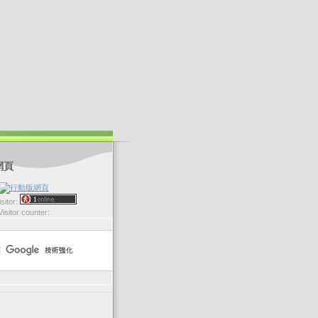
網頁
sitor:
Visitor counter: