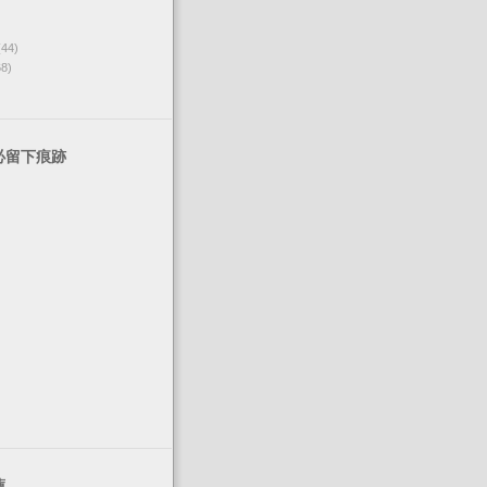
(44)
68)
必留下痕跡
薦