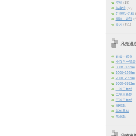
空拍
(19)
鳥事情
(55)
幹譙吧~男孩
網路、資訊
(
影片
(151)
凡走過
百岳一覽表
小百岳一覽表
0000~0999m
1000~1999m
2000~2999m
3000~3952m
一等三角點
二等三角點
三等三角點
圖根點
其他基點
無基點
我的推