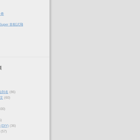
希希
Super 首航試飛
類
仙則名
(86)
文
(60)
100)
6)
DIY)
(36)
(57)