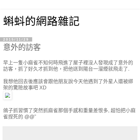
蝌蚪的網路雜記
2015/11/29
意外的訪客
早上一隻小麻雀不知何時飛進了屋子裡沒人發現成了意外的
訪客，抓了好久才抓到他，把他送到陽台一溜煙就飛走了.
我想他回去後應該會跟他朋友說今天他遇到了外星人還被綁
架的驚險故事吧 XD
鴿子抓習慣了突然抓麻雀那個手感和重量差恨多, 超怕把小麻
雀捏死的 @@"