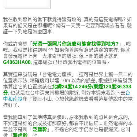
我在收到照片的當下就覺得蠻有趣的, 真的有這隻電桿嗎? 如
果有的話又是在哪裡呢? 總有一天我一定要到現場去看看, 驗
証一下到底是怎麼回事.
你或許會想「
光憑一張照片你怎麼可能會找得到地方?
」, 嘿
嘿... 我就是找得到啊 ^^ 如果你曾經留意過路邊的電桿, 你就
會發現電桿上有一大堆奇怪的編號, 像上圖的編號就是
G4863HA08
, 這串編號已經透露出電桿的位置囉~
其實這串號碼是「台電電力座標」, 這可是世界上獨一無二的
位置表示法, 精確度可以達 10m 以內的誤差, 根據這串編號我
換算出它的位置應該在
北緯24度14.246分/東經120度36.333
分
, 也就是在台中清泉崗機場的附近. 剛好本週末我跑下去
台
中和南投
爬了幾座小山, 心想乾脆趁機去看看這隻傳說中的電
桿好了.
當我開車到了當地時真是傻眼, 原來我收到的照片是合成的,
不知道是誰的合成技術那麼好, 都看不出破綻... 雖然電桿的本
尊並不是叫「
泛藍幹
」, 不過它的名字仍然也是很爆笑, 它叫
做「
雅虎幹
」^^