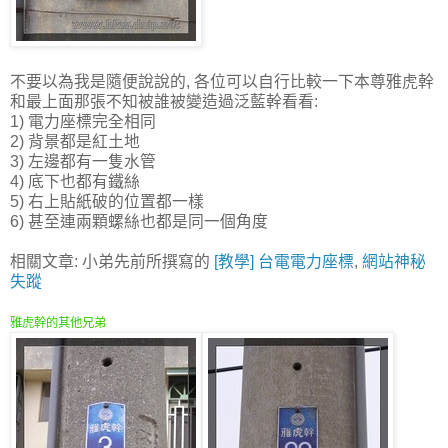
不要以為我是隨便說說的, 各位可以自行比較一下本尊雅虎幹
和最上面那張不知被誰被變造過泛藍幹看看:
1) 電力座標完全相同
2) 背景都是紅土地
3) 左邊都有一隻水管
4) 底下也都有鐵絲
5) 右上貼紙破的位置都一樣
6) 甚至連兩顆螺絲也都是同一個角度
相關文章: 小弟先前所撰寫的
[教學] 台電電力座標
,
網站神秘
失蹤
雅虎幹的其他兄弟