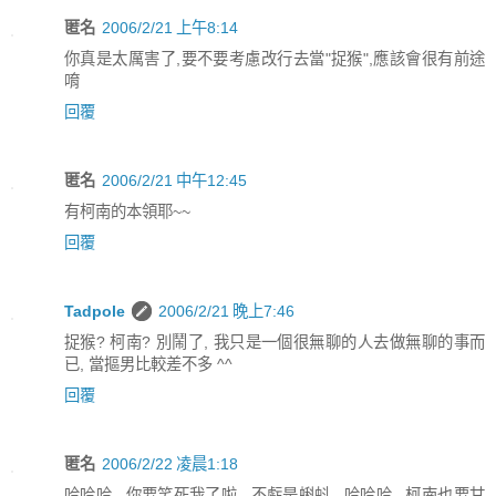
匿名
2006/2/21 上午8:14
你真是太厲害了,要不要考慮改行去當"捉猴",應該會很有前途
唷
回覆
匿名
2006/2/21 中午12:45
有柯南的本領耶~~
回覆
Tadpole
2006/2/21 晚上7:46
捉猴? 柯南? 別鬧了, 我只是一個很無聊的人去做無聊的事而
已, 當摳男比較差不多 ^^
回覆
匿名
2006/2/22 凌晨1:18
哈哈哈.. 你要笑死我了啦.. 不虧是蝌蚪.. 哈哈哈.. 柯南也要甘