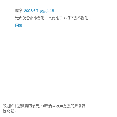
匿名
2008/6/1 凌晨1:18
雅虎欠台電電費吧！電費漲了，拖下去不好吧！
回覆
歡迎留下您寶貴的意見, 但廣告以及無意義的夢囈會
被砍哦~