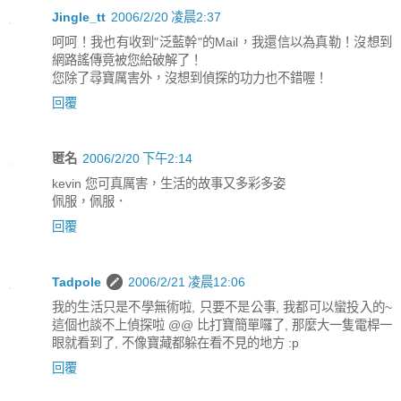
Jingle_tt
2006/2/20 凌晨2:37
呵呵！我也有收到"泛藍幹"的Mail，我還信以為真勒！沒想到
網路謠傳竟被您給破解了！
您除了尋寶厲害外，沒想到偵探的功力也不錯喔！
回覆
匿名
2006/2/20 下午2:14
kevin 您可真厲害，生活的故事又多彩多姿
佩服，佩服．
回覆
Tadpole
2006/2/21 凌晨12:06
我的生活只是不學無術啦, 只要不是公事, 我都可以蠻投入的~
這個也談不上偵探啦 @@ 比打寶簡單囉了, 那麼大一隻電桿一
眼就看到了, 不像寶藏都躲在看不見的地方 :p
回覆