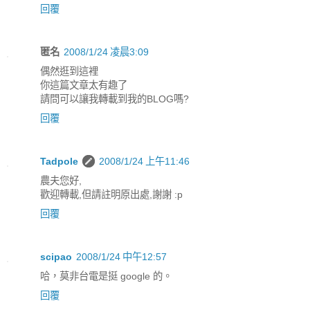
回覆
匿名
2008/1/24 凌晨3:09
偶然逛到這裡
你這篇文章太有趣了
請問可以讓我轉載到我的BLOG嗎?
回覆
Tadpole
2008/1/24 上午11:46
農夫您好,
歡迎轉載,但請註明原出處,謝謝 :p
回覆
scipao
2008/1/24 中午12:57
哈，莫非台電是挺 google 的。
回覆