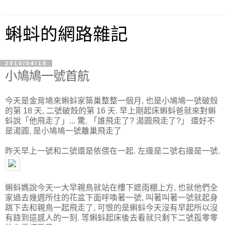
蝌蚪的網路雜記
2015/04/18
小鳩鳩一號首航
今天是金背鳩來蝌蚪家築巢整整一個月, 也是小鳩鳩一號破殼
的第 18 天, 二號破殼的第 16 天. 早上剛起床蝌蚪爸就來對蝌
蚪說「他飛走了」... 驚, 「誰飛走了? 湯圓飛走了?」 還好不
是湯圓, 是小鳩鳩一號離巢飛走了
昨天早上一號和二號還是依偎在一起. 左邊是二號右邊是一號.
蝌蚪媽說今天一大早親鳥就站在樓下遮雨棚上方, 也就他們全
家過去幾週所住的花盆下面呼喚著一號, 叫著叫著一號就起身
跳下去和親鳥一起飛走了, 可恨的是蝌蚪今天沒有早起所以沒
有錄到這感人的一刻. 等蝌蚪起床後去看就只剩下二號孤零零