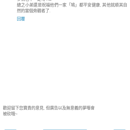
總之小弟還是祝福他們一家「鳩」都平安健康, 其他就順其自
然的當個旁觀者了.
回覆
歡迎留下您寶貴的意見, 但廣告以及無意義的夢囈會
被砍哦~