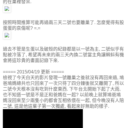
的在巢裡發呆.
按照時間推算可能再過兩三天二號也要離巢了. 怎麼覺得有股
蛋蛋的哀傷呢? =.=
過去不管是生蛋以及破殼的紀錄都是以一號為主, 二號似乎有
點被冷落了, 希望再未來的兩三天內換二號當主角讓蝌蚪有機
會將這珍貴的畫面記錄下來.
===== 2015/04/19 更新 =====
檢視了今天白天的影片發現一號離巢之後就沒有再回來過, 鳩
爸鳩媽總共也只回來了一次只待了四分鐘後就又離開了, 所以
二號今天根本沒有吃到什麼東西. 下午台北開始下起了大雨,
也不知道一號是不是正和爸媽在一起? 以前晚上就算鳩爸鳩
媽沒回來至少兩隻小的都會互相依偎在一起, 但今晚沒有人陪
二號, 這是他這輩子第一次獨處, 看起來好無助的樣子.