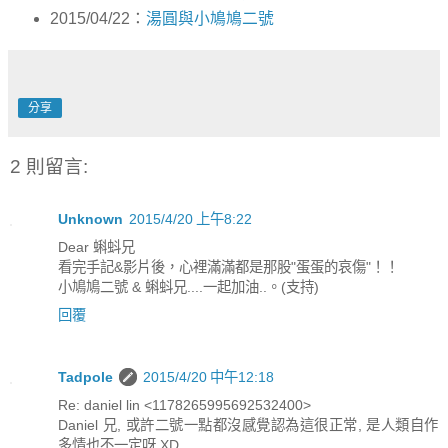
2015/04/22：
湯圓與小鳩鳩二號
分享
2 則留言:
Unknown
2015/4/20 上午8:22
Dear 蝌蚪兄
看完手記&影片後，心裡滿滿都是那股"蛋蛋的哀傷"！！
小鳩鳩二號 & 蝌蚪兄....一起加油..。(支持)
回覆
Tadpole
2015/4/20 中午12:18
Re: daniel lin <1178265995692532400>
Daniel 兄, 或許二號一點都沒感覺認為這很正常, 是人類自作
多情也不一定呀 XD