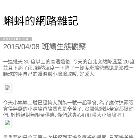
蝌蚪的網路雜記
2015/04/08
2015/04/08 斑鳩生態觀察
一連幾天 30 度以上的高溫過後, 今天的台北突然降溫至 20 度
並且下起了雨. 雖然溫度一下降了十幾度斑鳩爸媽還是澎成一
顆球的用自己的體溫幫小鳩鳩取暖, 好感人.
今天小鳩鳩二號已經夠大到能一號一起爭食, 為了應付這兩張
貪得無厭的小嘴鳩爸鳩媽真是辛苦了, 沒關係蝌蚪全家都挺你
們, 飼料絕對無限量供應, 你們就專心好好帶大小鳩鳩吧!!
最重要的是今天第一次捕捉到斑鳩全家福的畫面, 看著鳩爸鳩