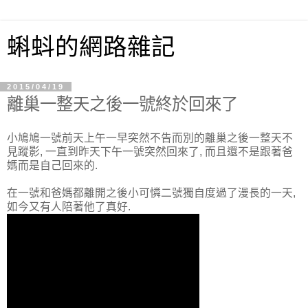
蝌蚪的網路雜記
2015/04/19
離巢一整天之後一號終於回來了
小鳩鳩一號前天上午一早突然不告而別的離巢之後一整天不
見蹤影, 一直到昨天下午一號突然回來了, 而且還不是跟著爸
媽而是自己回來的.
在一號和爸媽都離開之後小可憐二號獨自度過了漫長的一天,
如今又有人陪著他了真好.