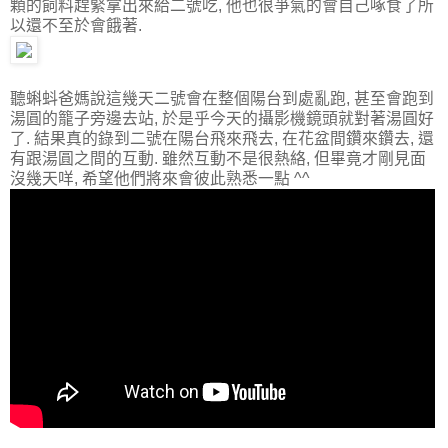
顆的飼料趕緊拿出來給二號吃, 他也很爭氣的會自己啄食了所
以還不至於會餓著.
聽蝌蚪爸媽說這幾天二號會在整個陽台到處亂跑, 甚至會跑到
湯圓的籠子旁邊去站, 於是乎今天的攝影機鏡頭就對著湯圓好
了. 結果真的錄到二號在陽台飛來飛去, 在花盆間鑽來鑽去, 還
有跟湯圓之間的互動. 雖然互動不是很熱絡, 但畢竟才剛見面
沒幾天咩, 希望他們將來會彼此熟悉一點 ^^