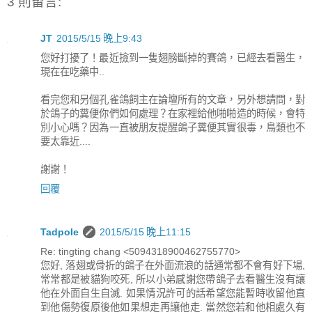
3 則留言:
JT
2015/5/15 晚上9:43
您好打擾了！最近撿到一隻翅膀斷掉的賽鴿，已經去看醫生，
現在在吃藥中..
看完您和另個孔雀鴿飼主在論壇所有的文章，另外想請問，對
於鴿子的糞便你們如何處理？在家裡給他啪啪造的時候，會特
別小心嗎？因為一直被朋友提醒鴿子糞便其實很毒，鳥類也不
要太靠近....
謝謝！
回覆
Tadpole
2015/5/15 晚上11:15
Re: tingting chang <5094318900462755770>
您好, 落翅或骨折的鴿子在外面流浪的話通常都不會有好下場,
常常都是被貓狗咬死, 所以小弟感謝您帶鴿子去看醫生沒有讓
他在外面自生自滅. 如果情況許可的話希望您能暫時收留他直
到他傷勢復原後他如果想走再讓他走. 當然您若和他相處久有