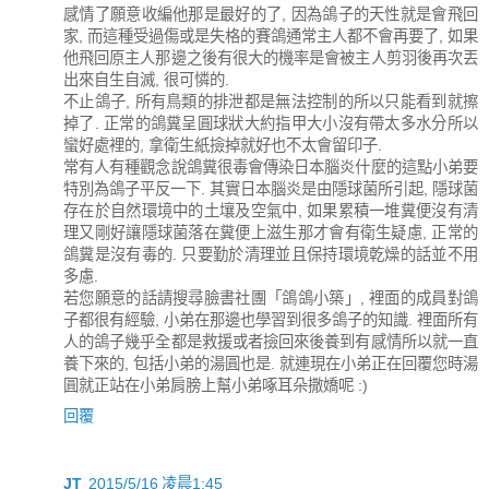
感情了願意收編他那是最好的了, 因為鴿子的天性就是會飛回
家, 而這種受過傷或是失格的賽鴿通常主人都不會再要了, 如果
他飛回原主人那邊之後有很大的機率是會被主人剪羽後再次丟
出來自生自滅, 很可憐的.
不止鴿子, 所有鳥類的排泄都是無法控制的所以只能看到就擦
掉了. 正常的鴿糞呈圓球狀大約指甲大小沒有帶太多水分所以
蠻好處裡的, 拿衛生紙撿掉就好也不太會留印子.
常有人有種觀念說鴿糞很毒會傳染日本腦炎什麼的這點小弟要
特別為鴿子平反一下. 其實日本腦炎是由隱球菌所引起, 隱球菌
存在於自然環境中的土壤及空氣中, 如果累積一堆糞便沒有清
理又剛好讓隱球菌落在糞便上滋生那才會有衛生疑慮, 正常的
鴿糞是沒有毒的. 只要勤於清理並且保持環境乾燥的話並不用
多慮.
若您願意的話請搜尋臉書社團「鴿鴿小築」, 裡面的成員對鴿
子都很有經驗, 小弟在那邊也學習到很多鴿子的知識. 裡面所有
人的鴿子幾乎全都是救援或者撿回來後養到有感情所以就一直
養下來的, 包括小弟的湯圓也是. 就連現在小弟正在回覆您時湯
圓就正站在小弟肩膀上幫小弟啄耳朵撒嬌呢 :)
回覆
JT
2015/5/16 凌晨1:45