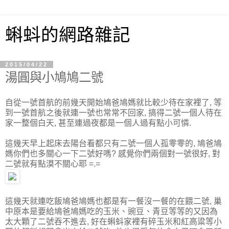
蝌蚪的網路雜記
2015/04/22
湯圓與小鳩鳩二號
自從一號首航的前幾天開始鳩爸鳩媽就比較少待在家裡了, 等
到一號首航之後就連一號也常常不回家, 搞得二號一個人待在
家一整個白天, 甚至連過夜都是一個人過有點小可憐.
這幾天早上起床去陽台看都只有二號一個人孤零零的, 鳩爸鳩
媽你們也多關心一下二號好嗎? 感覺你們兩個對一號很好, 對
二號就有點漠不關心耶 =.=
這幾天就連吃飯鳩爸鳩媽也都是有一餐沒一餐的在餵二號, 巢
中原本是要給鳩爸鳩媽吃的玉米、豌豆、青豆等等的又因為
太大顆了二號吞不進去, 好在蝌蚪家裡有碎玉米和紅高粱等小